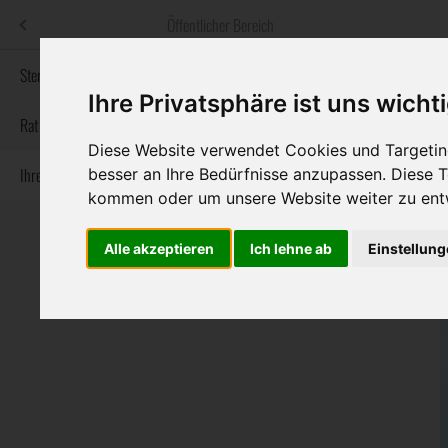
Menü
Öffentlicher Bereich
bestatter
.at
Sterbeanzeigen
Ihre Privatsphäre ist uns wicht
Informationswebsite der österreichischen Bestatter
Rat & Hilfe im Trauerfall
Diese Website verwendet Cookies und Targeting
Ihre Bestatter
besser an Ihre Bedürfnisse anzupassen. Diese
Navigation
Sterbeanzeigen
Rat & Hilfe im Trauerfall
Ihre Bestatter
kommen oder um unsere Website weiter zu ent
überspringen
Alle akzeptieren
Ich lehne ab
Einstellun
Bundesland
Burgenland