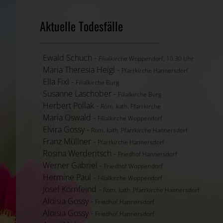
Aktuelle Todesfälle
Ewald Schuch -
Filialkirche Woppendorf, 10.30 Uhr
Maria Theresia Heigl -
Pfarrkirche Hannersdorf
Ella Fixl -
Filialkirche Burg
Susanne Laschober -
Filialkirche Burg
Herbert Pollak -
Röm. kath. Pfarrkirche
Maria Oswald -
Filialkirche Woppendorf
Elvira Gossy -
Röm. kath. Pfarrkirche Hannersdorf
Franz Müllner -
Pfarrkirche Hannersdorf
Rosina Werderitsch -
Friedhof Hannersdorf
Werner Gabriel -
Friedhof Woppendorf
Hermine Paul -
Filialkirche Woppendorf
Josef Kornfeind -
Röm. kath. Pfarrkirche Hannersdorf
Aloisia Gossy -
Friedhof Hannersdorf
Aloisia Gossy -
Friedhof Hannersdorf