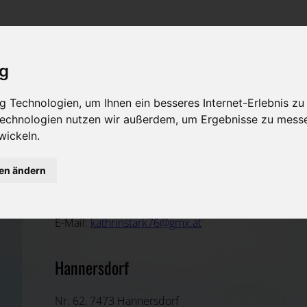
Rat & Hilfe im Trauerfall
Bestattungsarten
Was ist zu tun im Todesfall?
Traditionelle Bestattungsarten
ig
Bestattungsarten
Alternative Bestattungsarten
 Technologien, um Ihnen ein besseres Internet-Erlebnis zu
Leistungen des Bestatters
 Technologien nutzen wir außerdem, um Ergebnisse zu mess
wickeln.
Kosten
gen ändern
Reinhard Stefan Hörist
Vorsorge
Oberwart, Burgenland
E-Mail:
kathrinstark76@gmx.at
Hannersdorf
Nr. 62, 7473 Hannersdorf