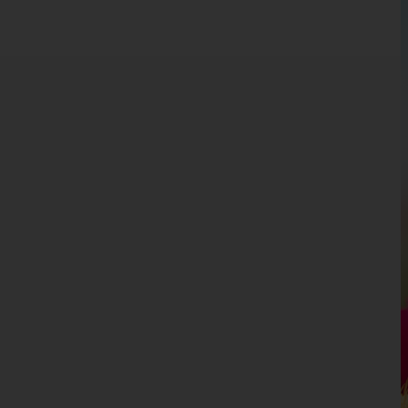
Kärnten
Niederösterreich
Oberösterreich
Salzburg
Steiermark
Tirol
Vorarlberg
Bludenz
Bregenz
Dornbirn
Feldkirch