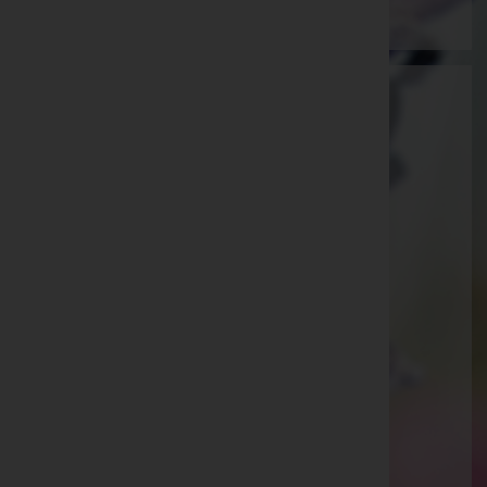
Reinhard Stefan Hörist
Oberwart, Burgenland
E-Mail:
kathrinstark76@gmx.at
Hannersdorf
Nr. 62, 7473 Hannersdorf
Aktuelle Todesfälle
Ewald Schuch -
Filialkirche Woppendorf, 10.30 Uhr
Maria Theresia Heigl -
Pfarrkirche Hannersdorf
Ella Fixl -
Filialkirche Burg