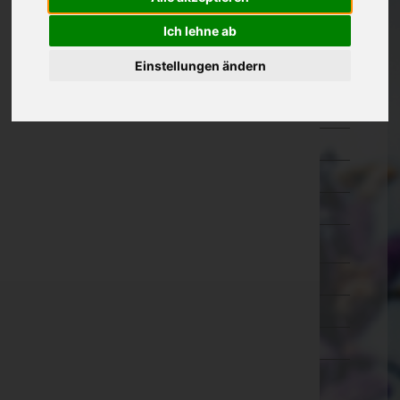
Oberösterreich
Ich lehne ab
Salzburg
Einstellungen ändern
Hallein
Salzburg-Umgebung
Salzburg(Stadt)
Sankt Johann im Pongau
Tamsweg
Zell am See
Steiermark
Tirol
Vorarlberg
Wien