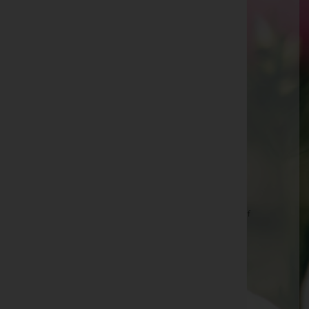
Susanne Laschober -
Filialkirche Burg
Herbert Pollak -
Röm. kath. Pfarrkirche
Maria Oswald -
Filialkirche Woppendorf
Elvira Gossy -
Röm. kath. Pfarrkirche Hannersdorf
Franz Müllner -
Pfarrkirche Hannersdorf
Rosina Werderitsch -
Friedhof Hannersdorf
Werner Gabriel -
Friedhof Woppendorf
Hermine Paul -
Filialkirche Woppendorf
Josef Kornfeind -
Röm. kath. Pfarrkirche Hannersdorf
Aloisia Gossy -
Friedhof Hannersdorf
Aloisia Gossy -
Friedhof Hannersdorf
Anna Muhr -
10.30 Uhr, Filialkirche Burg