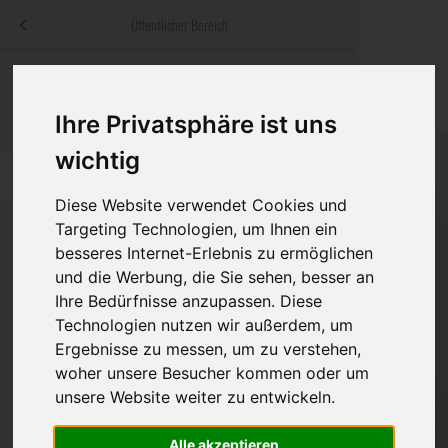
Menü
Öffentlicher Bereich
bestatter
.at
Sterbeanzeigen
Was ist zu tun
Traditionelle
Informationswebsite der österreichischen Bestatter
Ihre Privatsphäre ist uns
ch
Rat & Hilfe im Trauerfall
Bestattungsar
Alternative B
Navigation
wichtig
h
Ihre Bestatter
Leistungen de
überspringen
Diese Website verwendet Cookies und
Kosten
Targeting Technologien, um Ihnen ein
besseres Internet-Erlebnis zu ermöglichen
Vorsorge
und die Werbung, die Sie sehen, besser an
Bundesland
Ihre Bedürfnisse anzupassen. Diese
Technologien nutzen wir außerdem, um
Ergebnisse zu messen, um zu verstehen,
Burgenland
woher unsere Besucher kommen oder um
unsere Website weiter zu entwickeln.
Kärnten
Niederösterreich
Alle akzeptieren