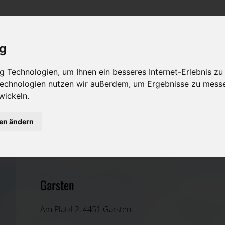
Rat & Hilfe im Trauerfall
Bestattungsarten
Was ist zu tun im Todesfall?
Traditionelle Bestattungsarten
ig
Bestattungsarten
Alternative Bestattungsarten
 Technologien, um Ihnen ein besseres Internet-Erlebnis zu
 Technologien nutzen wir außerdem, um Ergebnisse zu mess
Leistungen des Bestatters
wickeln.
Kosten
gen ändern
STIGLER GmbH
Vorsorge
Steyr(Stadt), Oberösterreich
Garsten
Am Platzl 2, 4451 Garsten