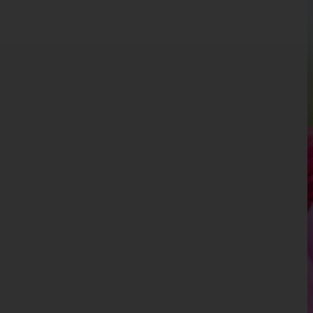
Kärnten
Niederösterreich
Oberösterreich
Salzburg
Steiermark
Tirol
Vorarlberg
Wien