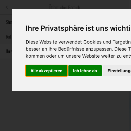
Menü
Öffentlicher Bereich
bestatter
.at
Sterbeanzeigen
Ihre Privatsphäre ist uns wicht
Informationswebsite der österreichischen Bestatter
Rat & Hilfe im Trauerfall
Diese Website verwendet Cookies und Targeting
besser an Ihre Bedürfnisse anzupassen. Diese
Ihre Bestatter
Navigation
Sterbeanzeigen
Rat & Hilfe im Trauerfall
Ihre Bestatter
kommen oder um unsere Website weiter zu ent
überspringen
Alle akzeptieren
Ich lehne ab
Einstellun
Bundesland
Burgenland