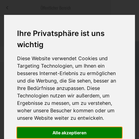
Menü
Öffentlicher Bereich
bestatter
.at
Sterbeanzeigen
Was ist zu tun
Traditionelle
Ihre Privatsphäre ist uns
Informationswebsite der österreichischen Bestatter
ch
Rat & Hilfe im Trauerfall
Bestattungsar
Alternative B
wichtig
Navigation
h
Ihre Bestatter
Leistungen de
überspringen
Diese Website verwendet Cookies und
Targeting Technologien, um Ihnen ein
Kosten
besseres Internet-Erlebnis zu ermöglichen
und die Werbung, die Sie sehen, besser an
Vorsorge
Ihre Bedürfnisse anzupassen. Diese
Bundesland
Technologien nutzen wir außerdem, um
Ergebnisse zu messen, um zu verstehen,
woher unsere Besucher kommen oder um
Burgenland
unsere Website weiter zu entwickeln.
Kärnten
Feldkirchen
Alle akzeptieren