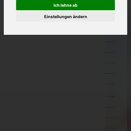
Hermagor
Ich lehne ab
Klagenfurt Land
Einstellungen ändern
Klagenfurt Stadt
Sankt Veit an der Glan
Spittal an der Drau
Villach Land
Villach Stadt
Völkermarkt
Wolfsberg
Niederösterreich
Oberösterreich
Salzburg