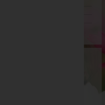
Steiermark
Tirol
Vorarlberg
Wien
STIGLER GmbH
Steyr(Stadt), Oberösterreich
Garsten
Am Platzl 2, 4451 Garsten
Steyr