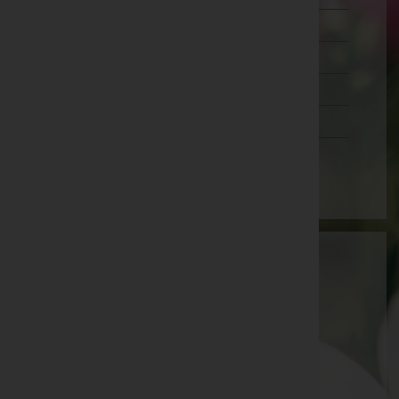
Salzburg
Steiermark
Tirol
Vorarlberg
Wien
STIGLER GmbH
Steyr(Stadt), Oberösterreich
Garsten
Am Platzl 2, 4451 Garsten