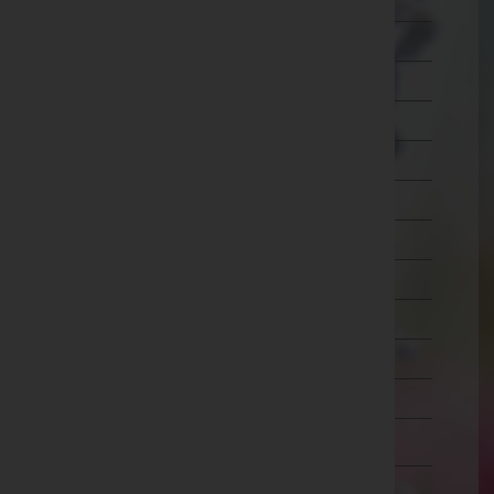
Mistelbach
Mödling
Neunkirchen
Sankt Pölten(Land)
Sankt Pölten(Stadt)
Scheibbs
Tulln
Waidhofen an der Thaya
Waidhofen an der Ybbs(Stadt)
Wiener Neustadt(Land)
Wiener Neustadt(Stadt)
Zwettl
Oberösterreich