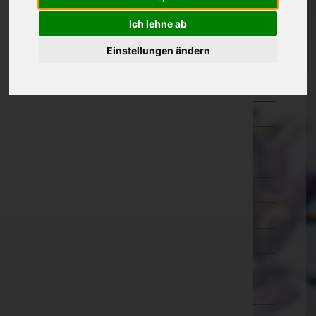
Amstetten
Ich lehne ab
Baden
Einstellungen ändern
Bruck an der Leitha
Gänserndorf
Gmünd
Hollabrunn
Horn
Korneuburg
Krems an der Donau(Stadt)
Krems(Land)
Lilienfeld
Melk