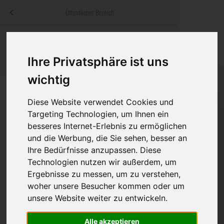
Menü
Öffentlicher Bereich
bestatter
.at
Sterbeanzeigen
Was ist zu tun
Traditionelle
Informationswebsite der österreichischen Bestatter
Ihre Privatsphäre ist uns
ch
Rat & Hilfe im Trauerfall
Bestattungsar
Alternative B
wichtig
Navigation
h
Ihre Bestatter
Leistungen de
überspringen
Diese Website verwendet Cookies und
Kosten
Targeting Technologien, um Ihnen ein
besseres Internet-Erlebnis zu ermöglichen
Vorsorge
und die Werbung, die Sie sehen, besser an
Bundesland
Ihre Bedürfnisse anzupassen. Diese
Technologien nutzen wir außerdem, um
Ergebnisse zu messen, um zu verstehen,
Burgenland
woher unsere Besucher kommen oder um
unsere Website weiter zu entwickeln.
Kärnten
Niederösterreich
Alle akzeptieren