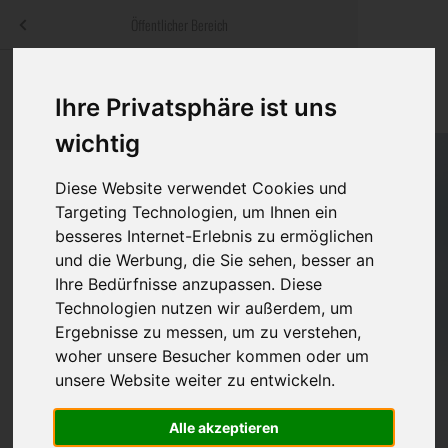
Menü
Öffentlicher Bereich
bestatter
.at
Sterbeanzeigen
Was ist zu tun
Traditionelle
Ihre Privatsphäre ist uns
Informationswebsite der österreichischen Bestatter
ch
Rat & Hilfe im Trauerfall
Bestattungsar
Alternative B
wichtig
Navigation
h
Ihre Bestatter
Leistungen de
überspringen
Diese Website verwendet Cookies und
Targeting Technologien, um Ihnen ein
Kosten
besseres Internet-Erlebnis zu ermöglichen
und die Werbung, die Sie sehen, besser an
Vorsorge
Ihre Bedürfnisse anzupassen. Diese
Bundesland
Technologien nutzen wir außerdem, um
Ergebnisse zu messen, um zu verstehen,
woher unsere Besucher kommen oder um
Burgenland
unsere Website weiter zu entwickeln.
Kärnten
Alle akzeptieren
Feldkirchen