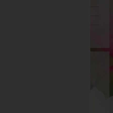
Steiermark
Tirol
Vorarlberg
Wien
Sabine List e.U. - Bestattung Edelmann
Geßlgasse 13, 1230 Wien
Wien 23.,Liesing, Wien
Website:
https://www.bestattung-edelmann.at
E-Mail:
office@bestattung-edelmann.at
Mobil: 0664 999 122 90
Wien 23.,Liesing