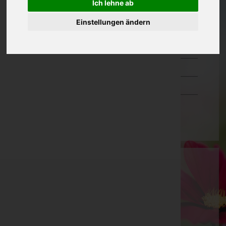
Ich lehne ab
Oberösterreich
Einstellungen ändern
Salzburg
Steiermark
Tirol
Vorarlberg
Wien
Stephan Sarg
Innsbruck-Land, Tirol
E-Mail:
info@bestattung-sarg.at