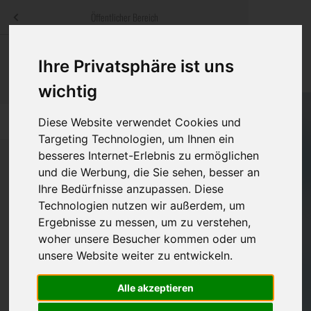
Menü
Öffentlicher Bereich
bestatter
.at
Sterbeanzeigen
Was ist zu tun
Traditionelle
Ihre Privatsphäre ist uns
Informationswebsite der österreichischen Bestatter
ch
Rat & Hilfe im Trauerfall
Bestattungsar
Alternative B
wichtig
Navigation
h
Ihre Bestatter
Leistungen de
Diese Website verwendet Cookies und
überspringen
Targeting Technologien, um Ihnen ein
besseres Internet-Erlebnis zu ermöglichen
Kosten
und die Werbung, die Sie sehen, besser an
Ihre Bedürfnisse anzupassen. Diese
Vorsorge
Bundesland
Technologien nutzen wir außerdem, um
Ergebnisse zu messen, um zu verstehen,
woher unsere Besucher kommen oder um
Burgenland
unsere Website weiter zu entwickeln.
Kärnten
Alle akzeptieren
Niederösterreich