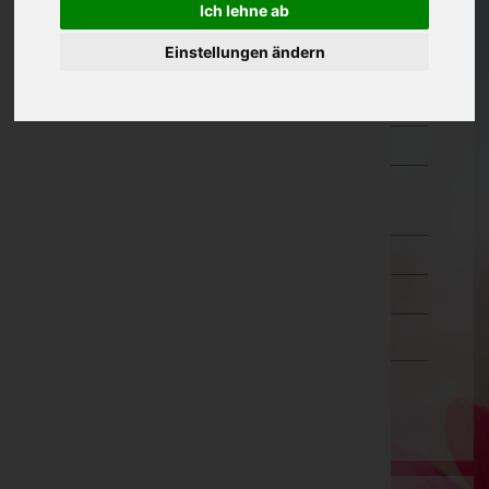
Ich lehne ab
Oberösterreich
Einstellungen ändern
Salzburg
Steiermark
Tirol
Vorarlberg
Bludenz
Bregenz
Dornbirn
Feldkirch
Wien