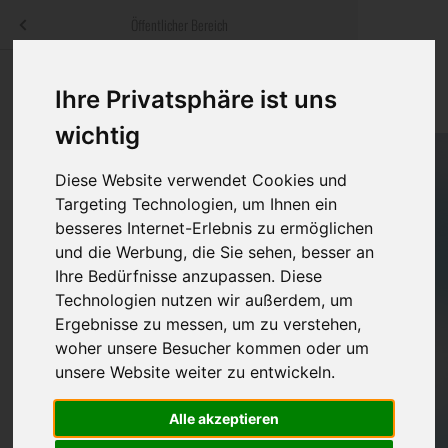
Menü
Öffentlicher Bereich
bestatter
.at
Sterbeanzeigen
Was ist zu tun
Traditionelle
Ihre Privatsphäre ist uns
Informationswebsite der österreichischen Bestatter
ch
Rat & Hilfe im Trauerfall
Bestattungsar
Alternative B
wichtig
Navigation
h
Ihre Bestatter
Leistungen de
überspringen
Diese Website verwendet Cookies und
Targeting Technologien, um Ihnen ein
Kosten
besseres Internet-Erlebnis zu ermöglichen
und die Werbung, die Sie sehen, besser an
Vorsorge
Ihre Bedürfnisse anzupassen. Diese
Bundesland
Technologien nutzen wir außerdem, um
Ergebnisse zu messen, um zu verstehen,
woher unsere Besucher kommen oder um
Burgenland
unsere Website weiter zu entwickeln.
Kärnten
Alle akzeptieren
Niederösterreich