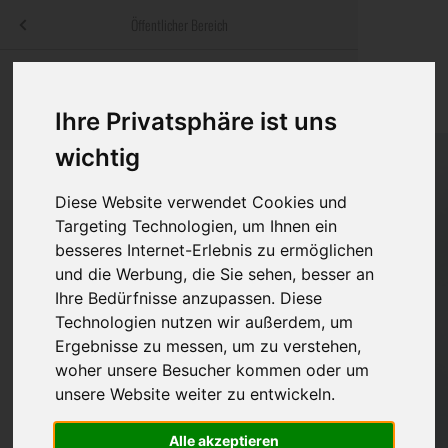
Menü
Öffentlicher Bereich
bestatter
.at
Sterbeanzeigen
Was ist zu tun
Traditionelle
Informationswebsite der österreichischen Bestatter
Ihre Privatsphäre ist uns
ch
Rat & Hilfe im Trauerfall
Bestattungsar
Alternative B
wichtig
Navigation
h
Ihre Bestatter
Leistungen de
überspringen
Diese Website verwendet Cookies und
Kosten
Targeting Technologien, um Ihnen ein
besseres Internet-Erlebnis zu ermöglichen
und die Werbung, die Sie sehen, besser an
Vorsorge
Bundesland
Ihre Bedürfnisse anzupassen. Diese
Technologien nutzen wir außerdem, um
Ergebnisse zu messen, um zu verstehen,
Burgenland
woher unsere Besucher kommen oder um
unsere Website weiter zu entwickeln.
Kärnten
Niederösterreich
Alle akzeptieren