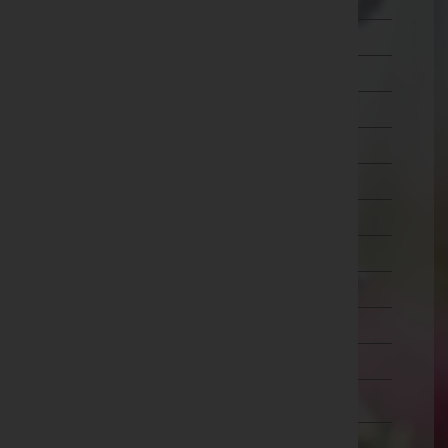
Mistelbach
Mödling
Neunkirchen
Sankt Pölten(Land)
Sankt Pölten(Stadt)
Scheibbs
Tulln
Waidhofen an der Thaya
Waidhofen an der Ybbs(Stadt)
Wiener Neustadt(Land)
Wiener Neustadt(Stadt)
Zwettl
Oberösterreich