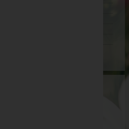
Salzburg
Steiermark
Tirol
Vorarlberg
Wien
Stephan Sarg
Innsbruck-Land, Tirol
E-Mail:
info@bestattung-sarg.at
Axams