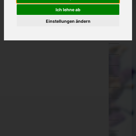
Amstetten
Ich lehne ab
Baden
Einstellungen ändern
Bruck an der Leitha
Gänserndorf
Gmünd
Hollabrunn
Horn
Korneuburg
Krems an der Donau(Stadt)
Krems(Land)
Lilienfeld
Melk