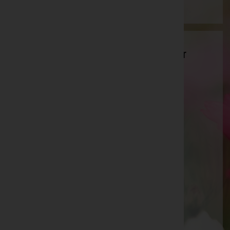
Stolz Bestattungen GmbH - Ihr Bestatter
und Trauerbegleiter im Sterbefall
Rathausplatz 4
Mödling, Niederösterreich
Website:
https://www.bestattung-stolz.at
E-Mail:
office@bestattung-stolz.at
Telefon: +43 (2236) 677720
Vösendorf
Ortsstraße 19, 2331 Vösendorf
Website:
https://www.bestattung-stolz.at/
E-Mail:
office@bestattung-stolz.at
Telefon: +43 (1) 6981369