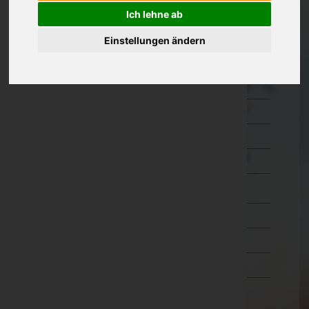
Ich lehne ab
Oberösterreich
Einstellungen ändern
Salzburg
Hallein
Salzburg-Umgebung
Salzburg(Stadt)
Sankt Johann im Pongau
Tamsweg
Zell am See
Steiermark
Tirol
Vorarlberg
Wien