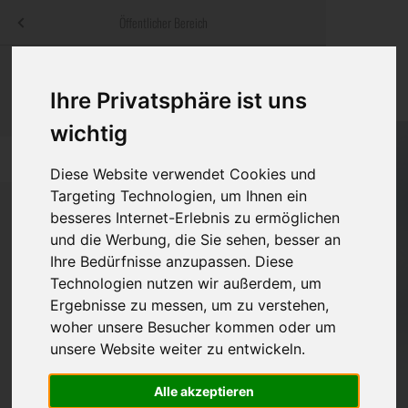
Menü
Öffentlicher Bereich
bestatter
.at
Sterbeanzeigen
Was ist zu tun
Traditionelle
Ihre Privatsphäre ist uns
Informationswebsite der österreichischen Bestatter
ch
Rat & Hilfe im Trauerfall
Bestattungsar
Alternative B
wichtig
Navigation
h
Ihre Bestatter
Leistungen de
überspringen
Diese Website verwendet Cookies und
Targeting Technologien, um Ihnen ein
Kosten
besseres Internet-Erlebnis zu ermöglichen
und die Werbung, die Sie sehen, besser an
Vorsorge
Bundesland
Ihre Bedürfnisse anzupassen. Diese
Technologien nutzen wir außerdem, um
Ergebnisse zu messen, um zu verstehen,
woher unsere Besucher kommen oder um
Burgenland
unsere Website weiter zu entwickeln.
Kärnten
Alle akzeptieren
Niederösterreich