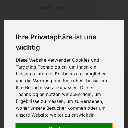
Menü
Öffentlicher Bereich
bestatter
.at
Sterbeanzeigen
Was ist zu tun
Traditionelle
Informationswebsite der österreichischen Bestatter
ch
Rat & Hilfe im Trauerfall
Bestattungsar
Alternative B
Ihre Privatsphäre ist uns
Navigation
wichtig
h
Ihre Bestatter
Leistungen de
überspringen
Diese Website verwendet Cookies und
Kosten
Targeting Technologien, um Ihnen ein
besseres Internet-Erlebnis zu ermöglichen
Vorsorge
und die Werbung, die Sie sehen, besser an
Bundesland
Ihre Bedürfnisse anzupassen. Diese
Technologien nutzen wir außerdem, um
Ergebnisse zu messen, um zu verstehen,
Burgenland
woher unsere Besucher kommen oder um
Kärnten
unsere Website weiter zu entwickeln.
Niederösterreich