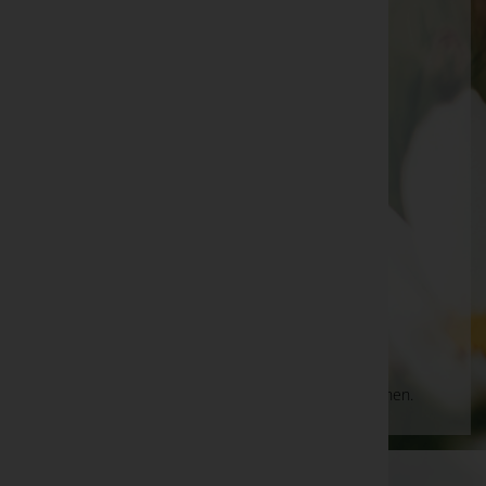
Pinkafeld
Schlossgasse 4, 7423 Pinkafeld
Pinkafeld
Schloßgasse 4, 7423 Pinkafeld
Pinkafeld
Gerbergasse 8, 7423 Pinkafeld
Telefon: 03357/2335
Aktuelle Todesfälle
Es gibt keine Einträge, die Ihrer Suche entsprechen.
WKO-Link
EIN SERVICE DER