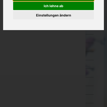
Oberösterreich
Ich lehne ab
Salzburg
Einstellungen ändern
Steiermark
Bruck-Mürzzuschlag
Deutschlandsberg
Graz-Umgebung
Graz(Stadt)
Hartberg-Fürstenfeld
Leibnitz
Leoben
Liezen
Murau