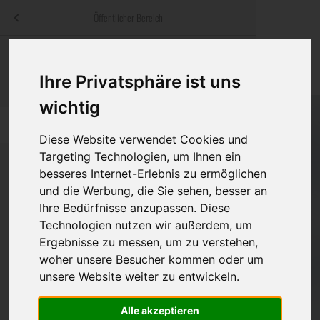
Menü
Öffentlicher Bereich
bestatter
.at
Sterbeanzeigen
Was ist zu tun
Traditionelle
Informationswebsite der österreichischen Bestatter
Ihre Privatsphäre ist uns
ch
Rat & Hilfe im Trauerfall
Bestattungsar
Alternative B
wichtig
Navigation
h
Ihre Bestatter
Leistungen de
überspringen
Diese Website verwendet Cookies und
Targeting Technologien, um Ihnen ein
Kosten
besseres Internet-Erlebnis zu ermöglichen
und die Werbung, die Sie sehen, besser an
Vorsorge
Bundesland
Ihre Bedürfnisse anzupassen. Diese
Technologien nutzen wir außerdem, um
Ergebnisse zu messen, um zu verstehen,
woher unsere Besucher kommen oder um
Burgenland
unsere Website weiter zu entwickeln.
Kärnten
Alle akzeptieren
Niederösterreich