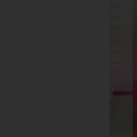
Murtal
Südoststeiermark
Voitsberg
Weiz
Tirol
Vorarlberg
Wien
Theodor Bruckner
Oberwart, Burgenland
Telefon: 03357/2335