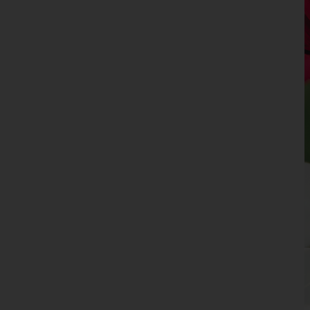
Oberösterreich
Salzburg
Steiermark
Tirol
Vorarlberg
Wien