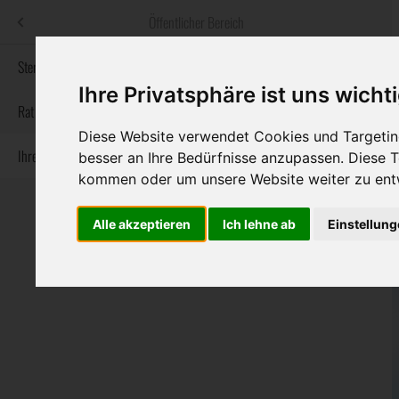
Menü
Öffentlicher Bereich
bestatter
.at
Sterbeanzeigen
Ihre Privatsphäre ist uns wicht
Informationswebsite der österreichischen Bestatter
Rat & Hilfe im Trauerfall
Diese Website verwendet Cookies und Targeting
Ihre Bestatter
besser an Ihre Bedürfnisse anzupassen. Diese
Navigation
Sterbeanzeigen
Rat & Hilfe im Trauerfall
Ihre Bestatter
kommen oder um unsere Website weiter zu ent
überspringen
Alle akzeptieren
Ich lehne ab
Einstellun
Bundesland
Burgenland