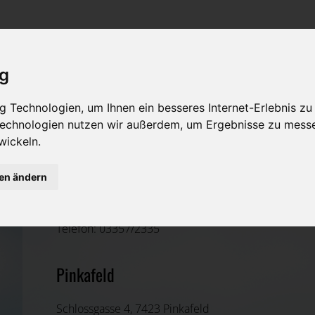
Rat & Hilfe im Trauerfall
Bestattungsarten
Was ist zu tun im Todesfall?
Traditionelle Bestattungsarten
ig
Bestattungsarten
Alternative Bestattungsarten
 Technologien, um Ihnen ein besseres Internet-Erlebnis zu
Leistungen des Bestatters
 Technologien nutzen wir außerdem, um Ergebnisse zu mess
wickeln.
Kosten
Theodor Bruckner
gen ändern
Vorsorge
Oberwart, Burgenland
Telefon: 03357/2335
Pinkafeld
Schlossgasse 4, 7423 Pinkafeld