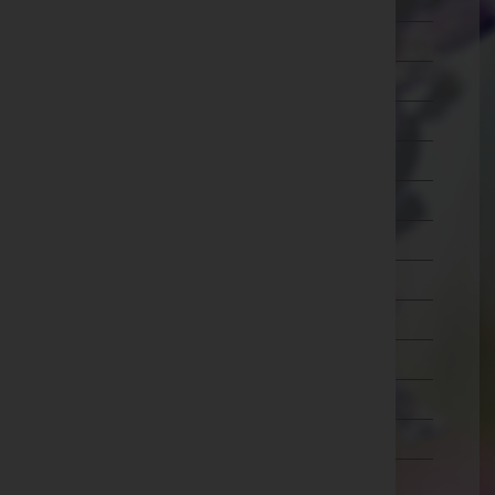
Wien 7.,Neubau
Wien 8.,Josefstadt
Wien 9.,Alsergrund
Wien 10.,Favoriten
Wien 11.,Simmering
Wien 12.,Meidling
Wien 13.,Hietzing
Wien 14.,Penzing
Wien 15.,Rudolfsheim-Fünfhaus
Wien 16.,Ottakring
Wien 17.,Hernals
Wien 18.,Währing
Wien 19.,Döbling