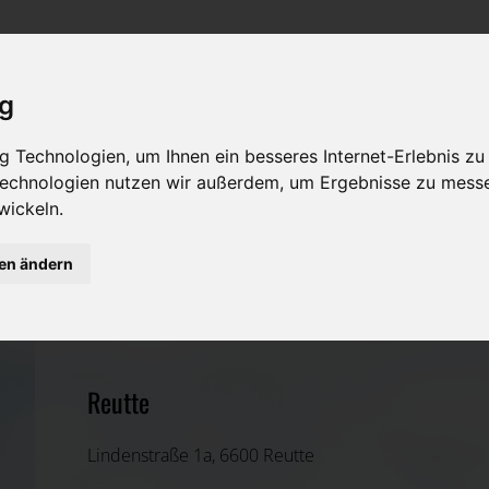
Rat & Hilfe im Trauerfall
Bestattungsarten
Was ist zu tun im Todesfall?
Traditionelle Bestattungsarten
ig
Bestattungsarten
Alternative Bestattungsarten
 Technologien, um Ihnen ein besseres Internet-Erlebnis zu
 Technologien nutzen wir außerdem, um Ergebnisse zu mess
Leistungen des Bestatters
wickeln.
Kosten
gen ändern
Thomas Klaus
Vorsorge
Reutte, Tirol
Reutte
Lindenstraße 1a, 6600 Reutte