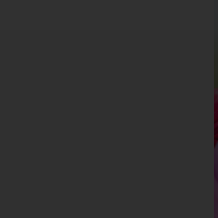
Kärnten
Niederösterreich
Oberösterreich
Salzburg
Steiermark
Tirol
Vorarlberg
Wien