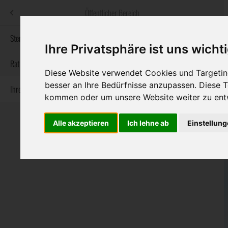
Menü
Öffentlicher Bereich
bestatter
.at
Sterbeanzeigen
Ihre Privatsphäre ist uns wicht
Informationswebsite der österreichischen Bestatter
Rat & Hilfe im Trauerfall
Diese Website verwendet Cookies und Targeting
besser an Ihre Bedürfnisse anzupassen. Diese
Ihre Bestatter
Navigation
Sterbeanzeigen
Rat & Hilfe im Trauerfall
Ihre Bestatter
kommen oder um unsere Website weiter zu ent
überspringen
Alle akzeptieren
Ich lehne ab
Einstellun
Bundesland
Burgenland