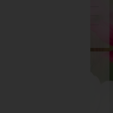
Steiermark
Tirol
Vorarlberg
Wien
Thomas Klaus
Reutte, Tirol
Reutte
Lindenstraße 1a, 6600 Reutte
Aktuelle Todesfälle