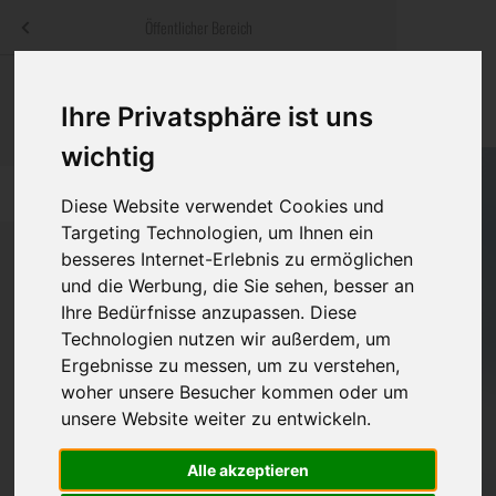
Menü
Öffentlicher Bereich
bestatter
.at
Sterbeanzeigen
Was ist zu tun
Traditionelle
Ihre Privatsphäre ist uns
Informationswebsite der österreichischen Bestatter
ch
Rat & Hilfe im Trauerfall
Bestattungsar
Alternative B
wichtig
Navigation
h
Ihre Bestatter
Leistungen de
überspringen
Diese Website verwendet Cookies und
Targeting Technologien, um Ihnen ein
Kosten
besseres Internet-Erlebnis zu ermöglichen
und die Werbung, die Sie sehen, besser an
Vorsorge
Ihre Bedürfnisse anzupassen. Diese
Bundesland
Technologien nutzen wir außerdem, um
Ergebnisse zu messen, um zu verstehen,
woher unsere Besucher kommen oder um
Burgenland
unsere Website weiter zu entwickeln.
Kärnten
Alle akzeptieren
Feldkirchen