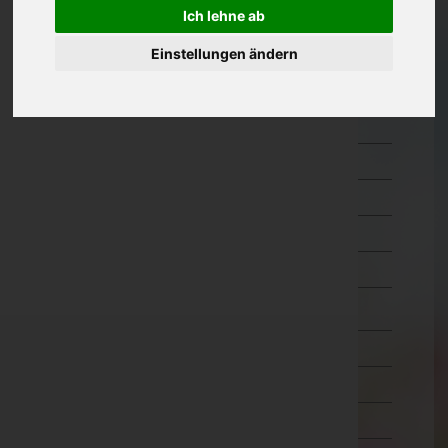
Hermagor
Ich lehne ab
Klagenfurt Land
Einstellungen ändern
Klagenfurt Stadt
Sankt Veit an der Glan
Spittal an der Drau
Villach Land
Villach Stadt
Völkermarkt
Wolfsberg
Niederösterreich
Oberösterreich
Salzburg