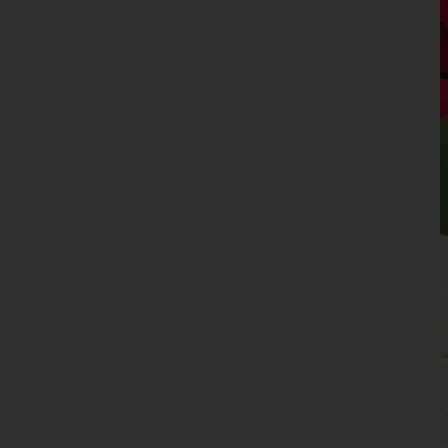
Landeck
Lienz
Reutte
Schwaz
Vorarlberg
Wien