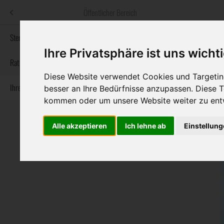
Menü
Öffentlicher Bereich
bestatter
.at
Sterbeanzeigen
Ihre Privatsphäre ist uns wicht
Informationswebsite der österreichischen Bestatter
Rat & Hilfe im Trauerfall
Diese Website verwendet Cookies und Targeting
Ihre Bestatter
besser an Ihre Bedürfnisse anzupassen. Diese
Navigation
Sterbeanzeigen
Rat & Hilfe im Trauerfall
Ihre Bestatter
kommen oder um unsere Website weiter zu ent
überspringen
Alle akzeptieren
Ich lehne ab
Einstellun
Bundesland
Burgenland