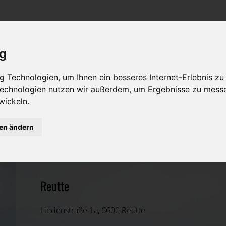
Rat & Hilfe im Trauerfall
Bestattungsarten
Was ist zu tun im Todesfall?
Traditionelle Bestattungsarten
ig
Bestattungsarten
Alternative Bestattungsarten
 Technologien, um Ihnen ein besseres Internet-Erlebnis zu
Leistungen des Bestatters
 Technologien nutzen wir außerdem, um Ergebnisse zu mess
wickeln.
Kosten
Thomas Klaus
gen ändern
Vorsorge
Reutte, Tirol
Reutte
Lindenstraße 1a, 6600 Reutte