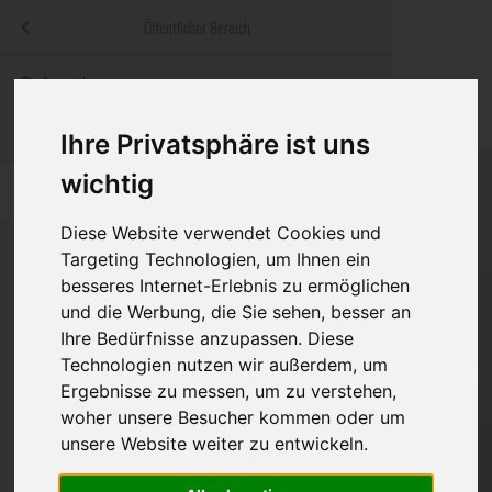
Menü
Öffentlicher Bereich
bestatter
.at
Sterbeanzeigen
Was ist zu tun
Traditionelle
Informationswebsite der österreichischen Bestatter
ch
Rat & Hilfe im Trauerfall
Bestattungsar
Alternative B
Ihre Privatsphäre ist uns
Navigation
wichtig
h
Ihre Bestatter
Leistungen de
überspringen
Diese Website verwendet Cookies und
Kosten
Targeting Technologien, um Ihnen ein
besseres Internet-Erlebnis zu ermöglichen
Vorsorge
und die Werbung, die Sie sehen, besser an
Bundesland
Ihre Bedürfnisse anzupassen. Diese
Technologien nutzen wir außerdem, um
Ergebnisse zu messen, um zu verstehen,
Burgenland
woher unsere Besucher kommen oder um
Kärnten
unsere Website weiter zu entwickeln.
Feldkirchen