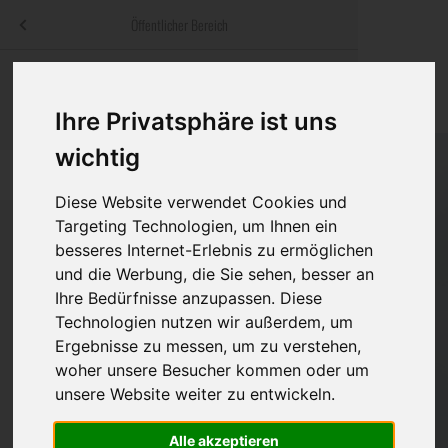
Menü
Öffentlicher Bereich
bestatter
.at
Sterbeanzeigen
Was ist zu tun
Traditionelle
Informationswebsite der österreichischen Bestatter
Ihre Privatsphäre ist uns
ch
Rat & Hilfe im Trauerfall
Bestattungsar
Alternative B
wichtig
Navigation
h
Ihre Bestatter
Leistungen de
überspringen
Diese Website verwendet Cookies und
Kosten
Targeting Technologien, um Ihnen ein
besseres Internet-Erlebnis zu ermöglichen
und die Werbung, die Sie sehen, besser an
Vorsorge
Bundesland
Ihre Bedürfnisse anzupassen. Diese
Technologien nutzen wir außerdem, um
Ergebnisse zu messen, um zu verstehen,
Burgenland
woher unsere Besucher kommen oder um
unsere Website weiter zu entwickeln.
Kärnten
Niederösterreich
Alle akzeptieren