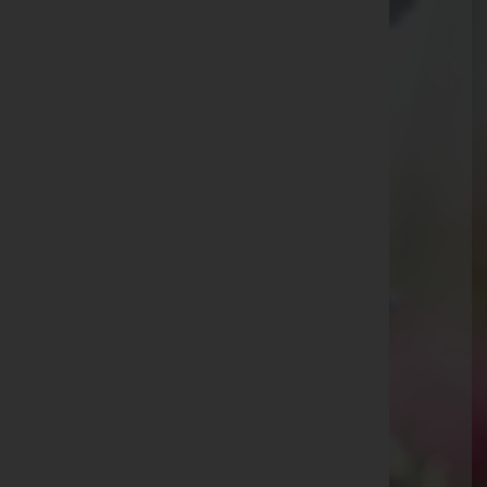
Telefon: +43 5572-398540
Dornbirn
Moosmahdstraße 5, 6850 Dornbirn
Aktuelle Todesfälle
Leopold Holler -
Friedhofshalle Hatlerdorf
Livio Camini -
Friedhofshalle Rohrbach
Helga Aichstill
Klaus Giesinger -
Altach
Gabriele Mäser
Christine Grätzner
Mennel Siegfried -
Kirche Rohrbach