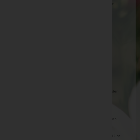
Ferdinand Jesacher -
Dornbirn - Kirche Haselstauden
Ingrid Walther
Günther Kriss
Vinatzer Elvira
Helene Hackbarth
Noisternig Edeltraud
Elmar Huber
Markus König
Johann Rottensteiner -
Dornbirn - Kirche Haselstauden
Gertrude Walch -
Friedhof Rohrbach,
Urnengemeinschaftsgrab
Herbert Graziadei -
Friedhofshalle Rohrbach, Dornbirn
um 15 Uhr
Bruno Ulmer -
Kirche Haselstauden, Dornbirn um 10 Uhr