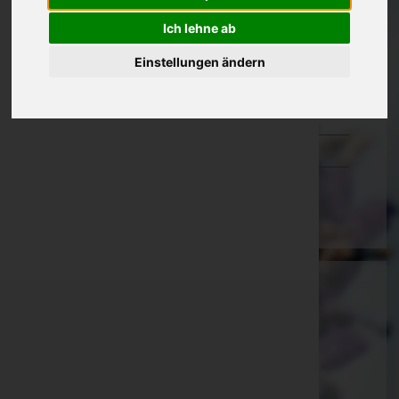
Oberösterreich
Ich lehne ab
Salzburg
Einstellungen ändern
Steiermark
Tirol
Vorarlberg
Wien
Thomas Willam - Bestattung Dornbirn
Dornbirn, Vorarlberg
Website:
http://www.bestattung-willam.at
E-Mail:
info@bestattung-willam.at
Mobil: +43 664-3777044