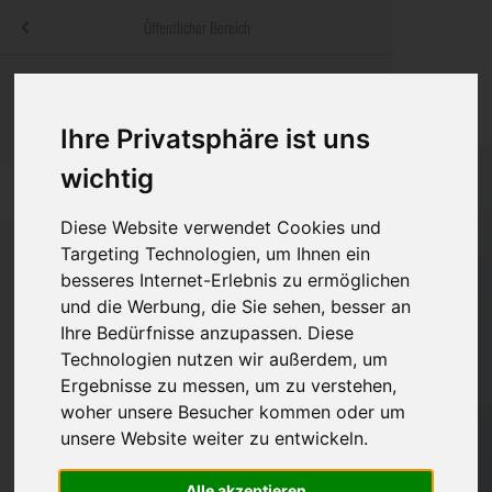
Menü
Öffentlicher Bereich
bestatter
.at
Sterbeanzeigen
Was ist zu tun
Traditionelle
Informationswebsite der österreichischen Bestatter
Ihre Privatsphäre ist uns
ch
Rat & Hilfe im Trauerfall
Bestattungsar
Alternative B
Navigation
wichtig
h
Ihre Bestatter
Leistungen de
überspringen
Diese Website verwendet Cookies und
Kosten
Targeting Technologien, um Ihnen ein
besseres Internet-Erlebnis zu ermöglichen
Vorsorge
und die Werbung, die Sie sehen, besser an
Bundesland
Ihre Bedürfnisse anzupassen. Diese
Technologien nutzen wir außerdem, um
Ergebnisse zu messen, um zu verstehen,
Burgenland
woher unsere Besucher kommen oder um
unsere Website weiter zu entwickeln.
Kärnten
Niederösterreich
Alle akzeptieren