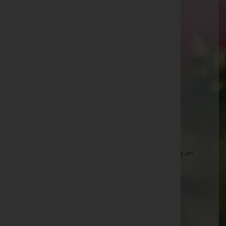
Mobil: +43 664-3777044
Telefon: +43 5572-398540
Dornbirn
Moosmahdstraße 5, 6850 Dornbirn
Aktuelle Todesfälle
Edward R.S. Philipp -
Höchst - Friedhof
Otto Lunardi -
Friedhofskapelle Markt, Dornbirn
Manuela Bacher -
Pfarrkirche Altach und Beerdigung am
Friedhof Altach
Dieter Fink -
Dornbirn - Kirche Hatlerdorf
Paul Weber -
Stadtpfarrkirche Sankt Martin
Adolf Radoszticz