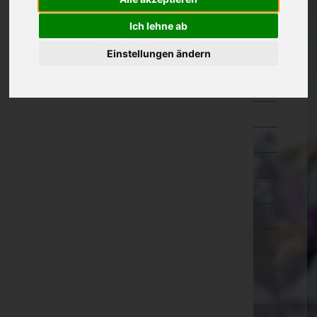
Oberösterreich
Ich lehne ab
Salzburg
Einstellungen ändern
Steiermark
Bruck-Mürzzuschlag
Deutschlandsberg
Graz-Umgebung
Graz(Stadt)
Hartberg-Fürstenfeld
Leibnitz
Leoben
Liezen
Murau