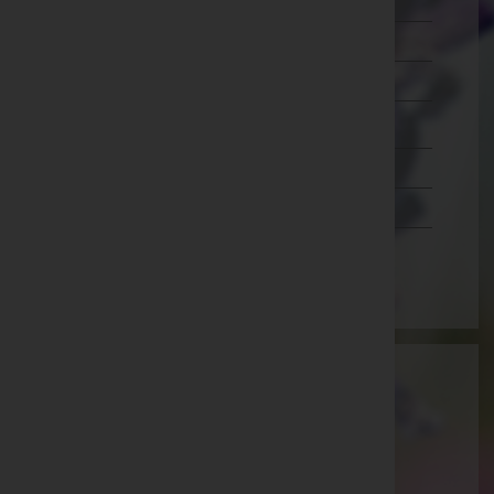
Murtal
Südoststeiermark
Voitsberg
Weiz
Tirol
Vorarlberg
Wien
Thomas Willam - Bestattung Dornbirn
Dornbirn, Vorarlberg
Website:
http://www.bestattung-willam.at
E-Mail:
info@bestattung-willam.at