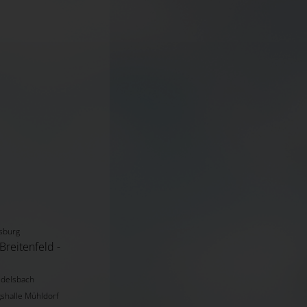
rsburg
aschitz Pfarrkirche Breitenfeld -
Edelsbach
shalle Mühldorf