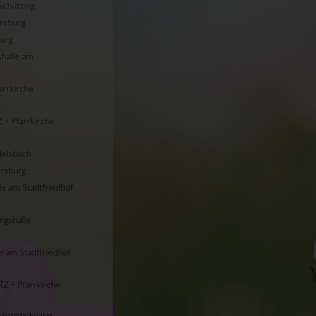
Schützing
ersburg
burg
halle am
arrkirche
z -
Pfarrkirche
delsbach
ersburg
le am Stadtfriedhof
ngshalle
e am Stadtfriedhof
tz -
Pfarrkirche
iegersburg -