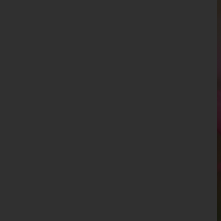
Niederösterreich
Oberösterreich
Salzburg
Steiermark
Tirol
Vorarlberg
Wien