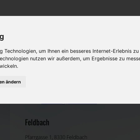
Rat & Hilfe im Trauerfall
Bestattungsarten
Was ist zu tun im Todesfall?
Traditionelle Bestattungsarten
ig
Bestattungsarten
Alternative Bestattungsarten
 Technologien, um Ihnen ein besseres Internet-Erlebnis zu
Leistungen des Bestatters
 Technologien nutzen wir außerdem, um Ergebnisse zu mess
wickeln.
Kosten
Tischlerei Radaschitz GmbH
gen ändern
Vorsorge
Weiz, Steiermark
E-Mail:
bestattung@radaschitz.at
Feldbach
Pfarrgasse 1, 8330 Feldbach