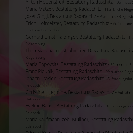
Anton Hebenstreit, Bestattung Radaschitz -
Dorfhaus 
Maria Matzer, Bestattung Radaschitz -
Pfarrkirche Rieg
Josef Gingl, Bestattung Radaschitz -
Pfarrkirche Riegers
Erich Hofmeister, Bestattung Radaschitz -
Aufbahrungs
Stadtfriedhof Feldbach
Gerhard Ernst Haidinger, Bestattung Radaschitz -
Pf
Riegersburg
Theresia Johanna Strohmaier, Bestattung Radaschit
Riegersburg
Maria Popovsitz, Bestattung Radaschitz -
Pfarrkirche E
Franz Pleunik, Bestattung Radaschitz -
Pfarrkirche Rieg
Johann Traxler, Bestattung Radaschitz -
Aufbahrungshal
Feldbach
Christiner Hermine, Bestattung Radaschitz -
Aufbahru
Hatzendorf
Eveline Bauer, Bestattung Radaschitz -
Aufbahrungshall
Feldbach
Maria Kaufmann, geb. Müllner, Bestattung Radaschi
Edelsbach
Eduard Knausz Bestattung Radaschitz Pfarrkirche R