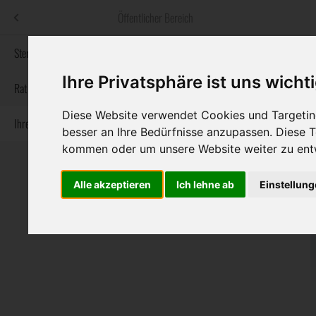
Menü
Öffentlicher Bereich
bestatter
.at
Sterbeanzeigen
Ihre Privatsphäre ist uns wicht
Informationswebsite der österreichischen Bestatter
Rat & Hilfe im Trauerfall
Diese Website verwendet Cookies und Targeting
Ihre Bestatter
Navigation
Sterbeanzeigen
Rat & Hilfe im Trauerfall
Ihre Bestatter
besser an Ihre Bedürfnisse anzupassen. Diese
überspringen
kommen oder um unsere Website weiter zu ent
Alle akzeptieren
Ich lehne ab
Einstellun
Bundesland
Burgenland