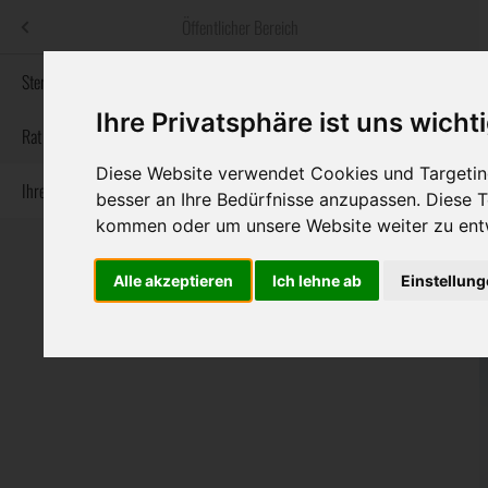
Menü
Öffentlicher Bereich
bestatter
.at
Sterbeanzeigen
Ihre Privatsphäre ist uns wicht
Informationswebsite der österreichischen Bestatter
Rat & Hilfe im Trauerfall
Diese Website verwendet Cookies und Targeting
Ihre Bestatter
Navigation
besser an Ihre Bedürfnisse anzupassen. Diese
Sterbeanzeigen
Rat & Hilfe im Trauerfall
Ihre Bestatter
überspringen
kommen oder um unsere Website weiter zu ent
Alle akzeptieren
Ich lehne ab
Einstellun
Bundesland
Burgenland