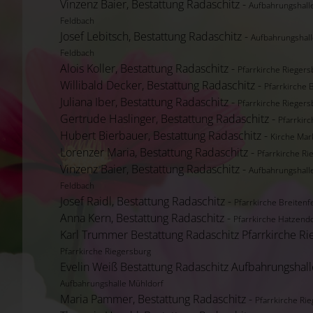
Vinzenz Baier, Bestattung Radaschitz -
Aufbahrungshall
Feldbach
Josef Lebitsch, Bestattung Radaschitz -
Aufbahrungshall
Feldbach
Alois Koller, Bestattung Radaschitz -
Pfarrkirche Riegers
Willibald Decker, Bestattung Radaschitz -
Pfarrkirche 
Juliana Iber, Bestattung Radaschitz -
Pfarrkirche Riegers
Gertrude Haslinger, Bestattung Radaschitz -
Pfarrkir
Hubert Bierbauer, Bestattung Radaschitz -
Kirche Mar
Lorenzer Maria, Bestattung Radaschitz -
Pfarrkirche Ri
Vinzenz Baier, Bestattung Radaschitz -
Aufbahrungshall
Feldbach
Josef Raidl, Bestattung Radaschitz -
Pfarrkirche Breitenf
Anna Kern, Bestattung Radaschitz -
Pfarrkirche Hatzend
Karl Trummer Bestattung Radaschitz Pfarrkirche Ri
Pfarrkirche Riegersburg
Evelin Weiß Bestattung Radaschitz Aufbahrungshall
Aufbahrungshalle Mühldorf
Maria Pammer, Bestattung Radaschitz -
Pfarrkirche Ri