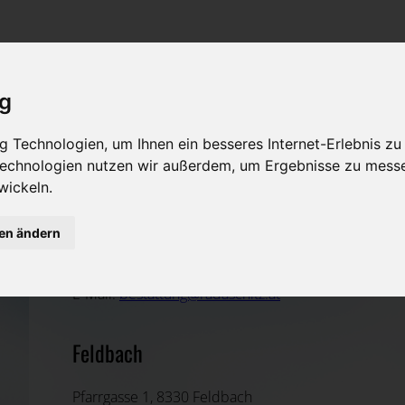
Rat & Hilfe im Trauerfall
Bestattungsarten
Was ist zu tun im Todesfall?
Traditionelle Bestattungsarten
ig
Bestattungsarten
Alternative Bestattungsarten
 Technologien, um Ihnen ein besseres Internet-Erlebnis zu
Leistungen des Bestatters
 Technologien nutzen wir außerdem, um Ergebnisse zu mess
wickeln.
Kosten
Tischlerei Radaschitz GmbH
gen ändern
Vorsorge
Weiz, Steiermark
E-Mail:
bestattung@radaschitz.at
Feldbach
Pfarrgasse 1, 8330 Feldbach