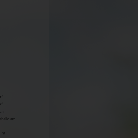
rf
rf
ach
shalle am
urg