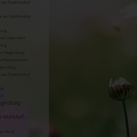
e am Stadtfriedhof
e am Stadtfriedhof
burg
Bad Loipersdorf
burg
che Riegersburg
kt Hartmanndorf
egersburg
e am Stadtfriedhof
eld
orf
egersburg -
e Mühldorf -
egersburg