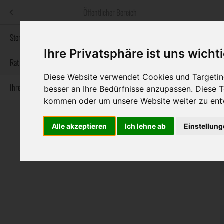
Menü
Öffentlicher Bereich
bestatter
.at
Sterbeanzeigen
Ihre Privatsphäre ist uns wicht
Informationswebsite der österreichischen Bestatter
Rat & Hilfe im Trauerfall
Diese Website verwendet Cookies und Targeting
Ihre Bestatter
Navigation
besser an Ihre Bedürfnisse anzupassen. Diese
Sterbeanzeigen
Rat & Hilfe im Trauerfall
Ihre Bestatter
überspringen
kommen oder um unsere Website weiter zu ent
Alle akzeptieren
Ich lehne ab
Einstellun
Bundesland
Burgenland