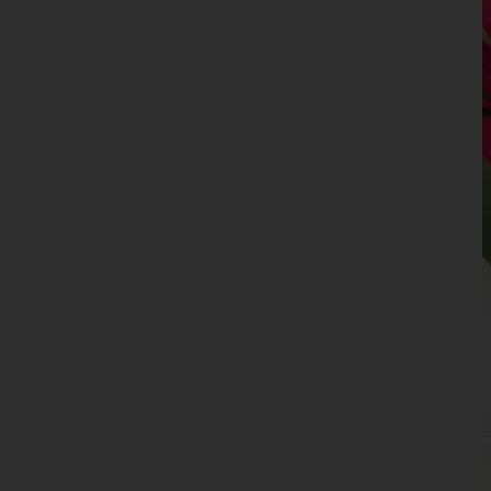
Niederösterreich
Oberösterreich
Salzburg
Steiermark
Tirol
Vorarlberg
Wien