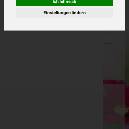
Ich lehne ab
Oberösterreich
Einstellungen ändern
Salzburg
Steiermark
Tirol
Vorarlberg
Wien
Wilhelm Ammann
Feldkirch, Vorarlberg
Götzis