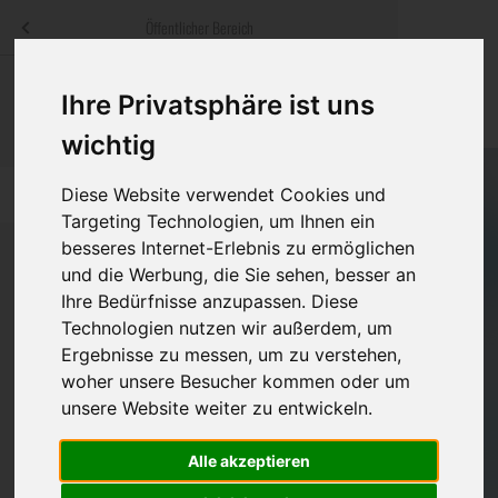
Menü
Öffentlicher Bereich
bestatter
.at
Sterbeanzeigen
Was ist zu tun
Traditionelle
Ihre Privatsphäre ist uns
Informationswebsite der österreichischen Bestatter
ch
Rat & Hilfe im Trauerfall
Bestattungsar
Alternative B
wichtig
Navigation
h
Ihre Bestatter
Leistungen de
Diese Website verwendet Cookies und
überspringen
Targeting Technologien, um Ihnen ein
besseres Internet-Erlebnis zu ermöglichen
Kosten
und die Werbung, die Sie sehen, besser an
Ihre Bedürfnisse anzupassen. Diese
Vorsorge
Bundesland
Technologien nutzen wir außerdem, um
Ergebnisse zu messen, um zu verstehen,
woher unsere Besucher kommen oder um
Burgenland
unsere Website weiter zu entwickeln.
Kärnten
Alle akzeptieren
Niederösterreich