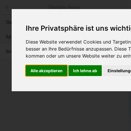
Menü
Öffentlicher Bereich
bestatter
.at
Sterbeanzeigen
Ihre Privatsphäre ist uns wicht
Informationswebsite der österreichischen Bestatter
Rat & Hilfe im Trauerfall
Diese Website verwendet Cookies und Targeting
besser an Ihre Bedürfnisse anzupassen. Diese
Ihre Bestatter
Navigation
Sterbeanzeigen
Rat & Hilfe im Trauerfall
Ihre Bestatter
kommen oder um unsere Website weiter zu ent
überspringen
Alle akzeptieren
Ich lehne ab
Einstellun
Bundesland
Burgenland