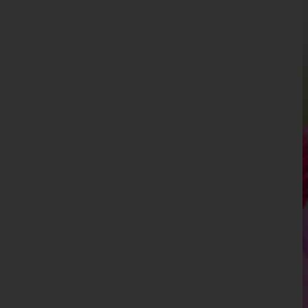
Kärnten
Niederösterreich
Oberösterreich
Salzburg
Steiermark
Tirol
Vorarlberg
Wien