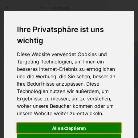
Menü
Öffentlicher Bereich
bestatter
.at
Sterbeanzeigen
Was ist zu tun
Traditionelle
Ihre Privatsphäre ist uns
Informationswebsite der österreichischen Bestatter
ch
Rat & Hilfe im Trauerfall
Bestattungsar
Alternative B
wichtig
Navigation
h
Ihre Bestatter
Leistungen de
Diese Website verwendet Cookies und
überspringen
Targeting Technologien, um Ihnen ein
Kosten
besseres Internet-Erlebnis zu ermöglichen
und die Werbung, die Sie sehen, besser an
Ihre Bedürfnisse anzupassen. Diese
Vorsorge
Bundesland
Technologien nutzen wir außerdem, um
Ergebnisse zu messen, um zu verstehen,
woher unsere Besucher kommen oder um
Burgenland
unsere Website weiter zu entwickeln.
Kärnten
Alle akzeptieren
Niederösterreich