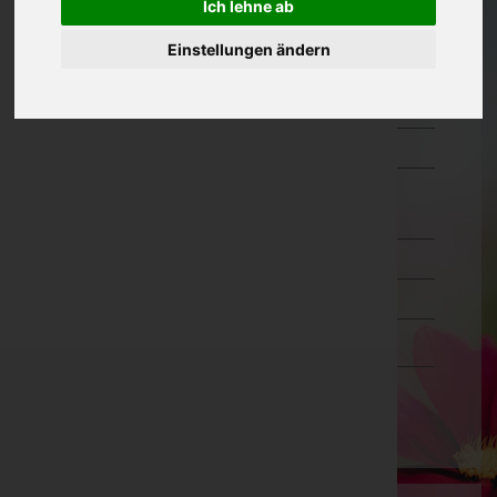
Ich lehne ab
Oberösterreich
Einstellungen ändern
Salzburg
Steiermark
Tirol
Vorarlberg
Bludenz
Bregenz
Dornbirn
Feldkirch
Wien