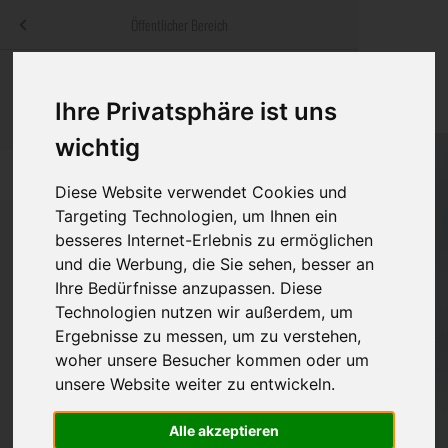
Menü
Öffentlicher Bereich
bestatter
.at
Sterbeanzeigen
Was ist zu tun
Traditionelle
Ihre Privatsphäre ist uns
Informationswebsite der österreichischen Bestatter
ch
Rat & Hilfe im Trauerfall
Bestattungsar
Alternative B
wichtig
Navigation
h
Ihre Bestatter
Leistungen de
überspringen
Diese Website verwendet Cookies und
Targeting Technologien, um Ihnen ein
Kosten
besseres Internet-Erlebnis zu ermöglichen
und die Werbung, die Sie sehen, besser an
Vorsorge
Bundesland
Ihre Bedürfnisse anzupassen. Diese
Technologien nutzen wir außerdem, um
Ergebnisse zu messen, um zu verstehen,
woher unsere Besucher kommen oder um
Burgenland
unsere Website weiter zu entwickeln.
Kärnten
Alle akzeptieren
Niederösterreich