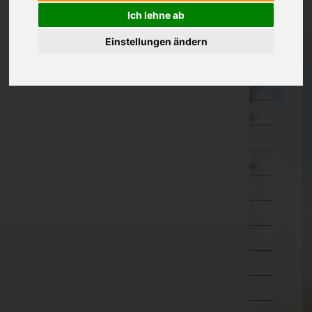
Ich lehne ab
Oberösterreich
Braunau am Inn
Einstellungen ändern
Eferding
Freistadt
Gmunden
Grieskirchen
Kirchdorf an der Krems
Linz-Land
Linz(Stadt)
Perg
Ried im Innkreis
Rohrbach