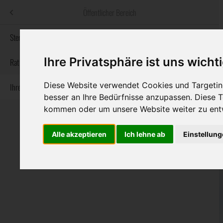
Menü
Öffentlicher Bereich
bestatter
.at
Sterbeanzeigen
Ihre Privatsphäre ist uns wicht
Informationswebsite der österreichischen Bestatter
Rat & Hilfe im Trauerfall
Diese Website verwendet Cookies und Targeting
Ihre Bestatter
Navigation
Sterbeanzeigen
Rat & Hilfe im Trauerfall
Ihre Bestatter
besser an Ihre Bedürfnisse anzupassen. Diese
überspringen
kommen oder um unsere Website weiter zu ent
Alle akzeptieren
Ich lehne ab
Einstellun
Bundesland
Burgenland