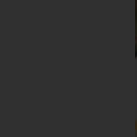
Wien 15.,Rudolfsheim-Fünfhaus
Wien 16.,Ottakring
Wien 17.,Hernals
Wien 18.,Währing
Wien 19.,Döbling
Wien 20.,Brigittenau
Wien 21.,Floridsdorf
Wien 22.,Donaustadt
Wien 23.,Liesing
Wien(Stadt)