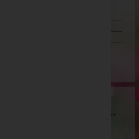
Oberösterreich
Salzburg
Steiermark
Tirol
Vorarlberg
Wien
Wartung
Die Suche wird derzeit überarbeitet und kann daher
unvollständige oder fehlerhafte Zuordnungen
anzeigen. Wir bitten um Ihr Verständnis.