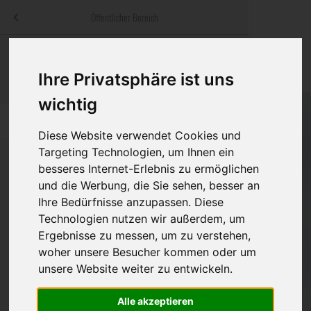
Menü
Öffentlicher Bereich
bestatter
.at
Sterbeanzeigen
Was ist zu tun
Traditionelle
Informationswebsite der österreichischen Bestatter
Ihre Privatsphäre ist uns
ch
Rat & Hilfe im Trauerfall
Bestattungsar
Alternative B
wichtig
Navigation
h
Ihre Bestatter
Leistungen de
überspringen
Diese Website verwendet Cookies und
Targeting Technologien, um Ihnen ein
Kosten
besseres Internet-Erlebnis zu ermöglichen
und die Werbung, die Sie sehen, besser an
Vorsorge
Ihre Bedürfnisse anzupassen. Diese
Technologien nutzen wir außerdem, um
Ergebnisse zu messen, um zu verstehen,
Bundesland
woher unsere Besucher kommen oder um
unsere Website weiter zu entwickeln.
Alle akzeptieren
Burgenland