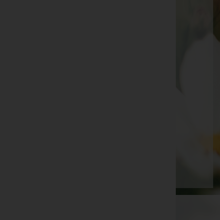
Ihre Bestatter
Ronald Gismar Vorreiter - Bestattung Vorreiter
Stadtgemeinde Bleiburg
Stadtgemeinde Feldkirchen
Stadtgemeinde Hermagor-Pressegger See
Stadtgemeinde Spittal an der Drau
Stadtgemeinde Völkermarkt
Wolfsberger Stadtwerke GmbH
Seite 3 von 3
Anfang
Zurück
1
2
3
WKO-Link
EIN SERVICE DER