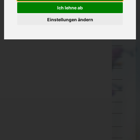
Ich lehne ab
Kärnten
Feldkirchen
Einstellungen ändern
Hermagor
Klagenfurt Land
Klagenfurt Stadt
Sankt Veit an der Glan
Spittal an der Drau
Villach Land
Villach Stadt
Völkermarkt
Wolfsberg
Niederösterreich