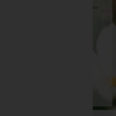
Die Suche wird derzeit überarbeitet und kann daher
unvollständige oder fehlerhafte Zuordnungen
anzeigen. Wir bitten um Ihr Verständnis.
Ihre Bestatter
Marktgemeinde Kalsdorf bei Graz
Michael Poglitsch e.U.
PAX Bestattungs- und Grabstättenfachbetrieb
Ges.m.b.H.
ZKG Zeremonium Kalsdorf GmbH
Seite 2 von 2
Zurück
1
2