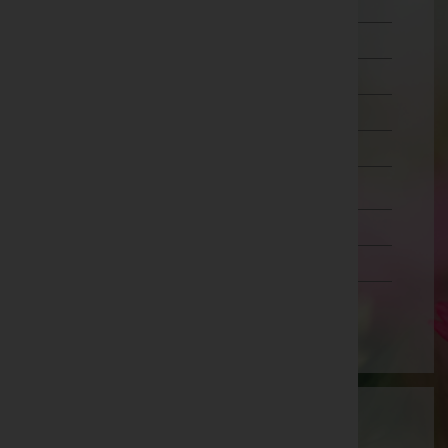
Liezen
Murau
Murtal
Südoststeiermark
Voitsberg
Weiz
Tirol
Vorarlberg
Wien
Wartung