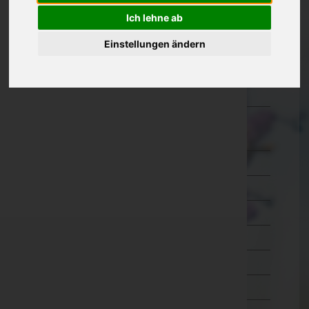
Ich lehne ab
Kärnten
Niederösterreich
Einstellungen ändern
Oberösterreich
Salzburg
Steiermark
Bruck-Mürzzuschlag
Deutschlandsberg
Graz-Umgebung
Graz(Stadt)
Hartberg-Fürstenfeld
Leibnitz
Leoben