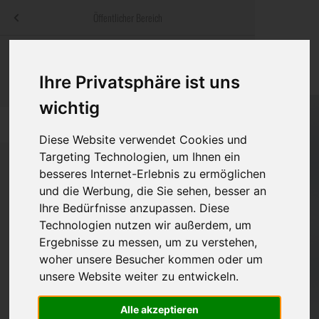
Menü
Öffentlicher Bereich
bestatter
.at
Sterbeanzeigen
Was ist zu tun
Traditionelle
Informationswebsite der österreichischen Bestatter
Ihre Privatsphäre ist uns
ch
Rat & Hilfe im Trauerfall
Bestattungsar
Alternative B
wichtig
Navigation
h
Ihre Bestatter
Leistungen de
überspringen
Diese Website verwendet Cookies und
Targeting Technologien, um Ihnen ein
Kosten
besseres Internet-Erlebnis zu ermöglichen
und die Werbung, die Sie sehen, besser an
Vorsorge
Ihre Bedürfnisse anzupassen. Diese
Technologien nutzen wir außerdem, um
Ergebnisse zu messen, um zu verstehen,
Bundesland
woher unsere Besucher kommen oder um
unsere Website weiter zu entwickeln.
Alle akzeptieren
Burgenland