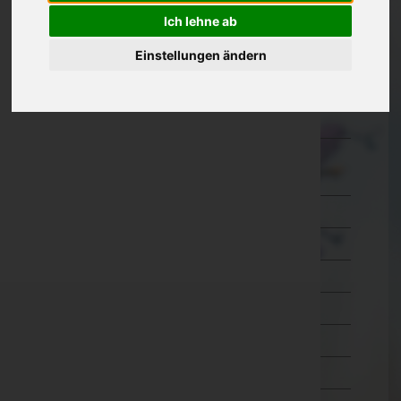
Ich lehne ab
Kärnten
Einstellungen ändern
Niederösterreich
Oberösterreich
Salzburg
Steiermark
Bruck-Mürzzuschlag
Deutschlandsberg
Graz-Umgebung
Graz(Stadt)
Hartberg-Fürstenfeld
Leibnitz
Leoben