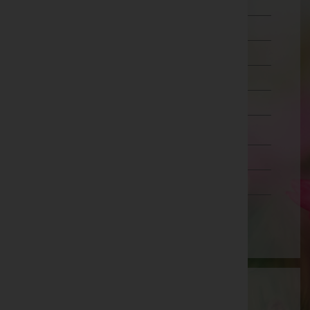
Liezen
Murau
Murtal
Südoststeiermark
Voitsberg
Weiz
Tirol
Vorarlberg
Wien
Wartung