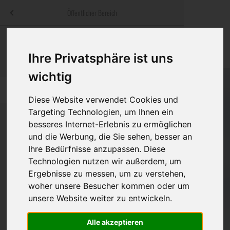
Menü
Öffentlicher Bereich
bestatter
.at
Sterbeanzeigen
Was ist zu tun
Traditionelle
Informationswebsite der österreichischen Bestatter
Ihre Privatsphäre ist uns
ch
Rat & Hilfe im Trauerfall
Bestattungsar
Alternative B
wichtig
Navigation
h
Ihre Bestatter
Leistungen de
überspringen
Diese Website verwendet Cookies und
Targeting Technologien, um Ihnen ein
Kosten
besseres Internet-Erlebnis zu ermöglichen
und die Werbung, die Sie sehen, besser an
Vorsorge
Ihre Bedürfnisse anzupassen. Diese
Technologien nutzen wir außerdem, um
Ergebnisse zu messen, um zu verstehen,
Bundesland
woher unsere Besucher kommen oder um
unsere Website weiter zu entwickeln.
Alle akzeptieren
Burgenland