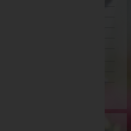
Liezen
Murau
Murtal
Südoststeiermark
Voitsberg
Weiz
Tirol
Vorarlberg
Wien
Wartung