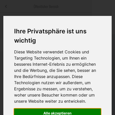
Menü
Öffentlicher Bereich
bestatter
.at
Sterbeanzeigen
Was ist zu tun
Traditionelle
Informationswebsite der österreichischen Bestatter
Ihre Privatsphäre ist uns
ch
Rat & Hilfe im Trauerfall
Bestattungsar
Alternative B
wichtig
Navigation
h
Ihre Bestatter
Leistungen de
überspringen
Diese Website verwendet Cookies und
Kosten
Targeting Technologien, um Ihnen ein
besseres Internet-Erlebnis zu ermöglichen
und die Werbung, die Sie sehen, besser an
Vorsorge
Ihre Bedürfnisse anzupassen. Diese
Technologien nutzen wir außerdem, um
Ergebnisse zu messen, um zu verstehen,
Bundesland
woher unsere Besucher kommen oder um
unsere Website weiter zu entwickeln.
Burgenland
Alle akzeptieren