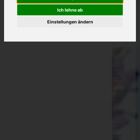
Kärnten
Ich lehne ab
Niederösterreich
Einstellungen ändern
Oberösterreich
Salzburg
Steiermark
Bruck-Mürzzuschlag
Deutschlandsberg
Graz-Umgebung
Graz(Stadt)
Hartberg-Fürstenfeld
Leibnitz
Leoben