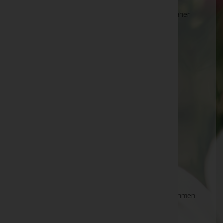
Die Suche wird derzeit überarbeitet und kann daher
unvollständige oder fehlerhafte Zuordnungen
anzeigen. Wir bitten um Ihr Verständnis.
Ihre Bestatter
Martin Predota
Michael Fiausch
Michael Poglitsch e.U.
Mst. Paul Johannes Ehrenreich
PAX Bestattungs- und Grabstättenfachbetrieb
Ges.m.b.H.
Philipp Michael Neubauer
Pinter Gesellschaft m.b.H. - Bestattungsunternehmen
Stadtgemeinde Köflach