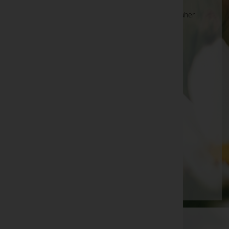
Die Suche wird derzeit überarbeitet und kann daher
unvollständige oder fehlerhafte Zuordnungen
anzeigen. Wir bitten um Ihr Verständnis.
Ihre Bestatter
Tischlerei Radaschitz GmbH
Walter Johann Schweighofer
ZFH Verwaltungs GmbH
ZKG Zeremonium Kalsdorf GmbH
Seite 8 von 8
Anfang
Zurück
2
3
4
5
6
7
8
WKO-Link
EIN SERVICE DER