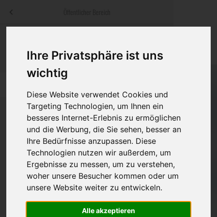
Menü
Öffentlicher Bereich
bestatter
.at
Sterbeanzeigen
Was ist zu tun
Traditionelle
Informationswebsite der österreichischen Bestatter
Ihre Privatsphäre ist uns
ch
Rat & Hilfe im Trauerfall
Bestattungsar
Alternative B
wichtig
Navigation
h
Ihre Bestatter
Leistungen de
überspringen
Diese Website verwendet Cookies und
Targeting Technologien, um Ihnen ein
Kosten
besseres Internet-Erlebnis zu ermöglichen
und die Werbung, die Sie sehen, besser an
Vorsorge
Ihre Bedürfnisse anzupassen. Diese
Technologien nutzen wir außerdem, um
Ergebnisse zu messen, um zu verstehen,
Bundesland
woher unsere Besucher kommen oder um
unsere Website weiter zu entwickeln.
Alle akzeptieren
Burgenland