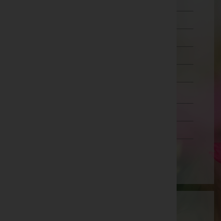
Liezen
Murau
Murtal
Südoststeiermark
Voitsberg
Weiz
Tirol
Vorarlberg
Wien
Wartung