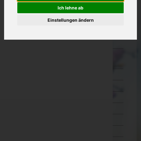
Ich lehne ab
Kärnten
Niederösterreich
Einstellungen ändern
Oberösterreich
Salzburg
Steiermark
Bruck-Mürzzuschlag
Deutschlandsberg
Graz-Umgebung
Graz(Stadt)
Hartberg-Fürstenfeld
Leibnitz
Leoben