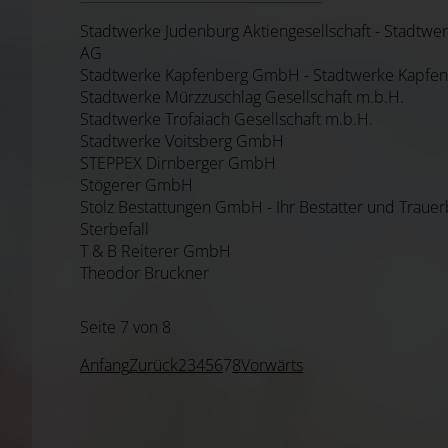
Stadtwerke Judenburg Aktiengesellschaft - Stadtwe
AG
Stadtwerke Kapfenberg GmbH - Stadtwerke Kapfe
Stadtwerke Mürzzuschlag Gesellschaft m.b.H.
Stadtwerke Trofaiach Gesellschaft m.b.H.
Stadtwerke Voitsberg GmbH
STEPPEX Dirnberger GmbH
Stögerer GmbH
Stolz Bestattungen GmbH - Ihr Bestatter und Trauer
Sterbefall
T & B Reiterer GmbH
Theodor Bruckner
Seite 7 von 8
Anfang
Zurück
2
3
4
5
6
7
8
Vorwärts