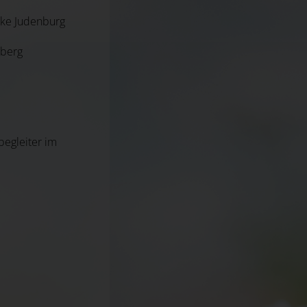
rke Judenburg
nberg
begleiter im