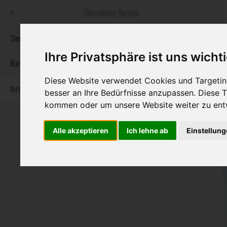
Menü
Öffentlicher Bereich
bestatter
.at
Sterbeanzeigen
Ihre Privatsphäre ist uns wicht
Informationswebsite der österreichischen Bestatter
Rat & Hilfe im Trauerfall
Diese Website verwendet Cookies und Targeting
Ihre Bestatter
Navigation
besser an Ihre Bedürfnisse anzupassen. Diese
Sterbeanzeigen
Rat & Hilfe im Trauerfall
Ihre Bestatter
überspringen
kommen oder um unsere Website weiter zu ent
Alle akzeptieren
Ich lehne ab
Einstellun
Bundesland