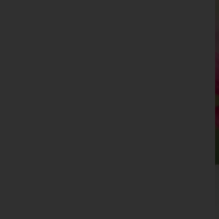
Leibnitz
Leoben
Liezen
Murau
Murtal
Südoststeiermark
Voitsberg
Weiz
Tirol
Vorarlberg
Wien