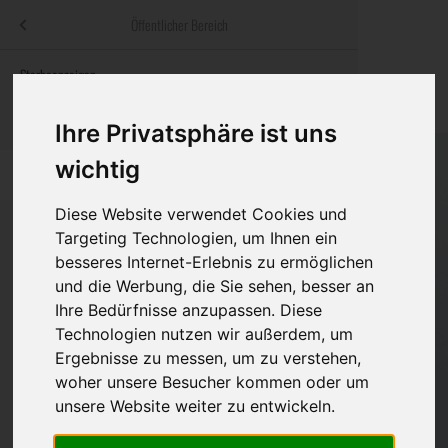
Menü
Öffentlicher Bereich
bestatter
.at
Sterbeanzeigen
Was ist zu tun
Traditionelle
Informationswebsite der österreichischen Bestatter
ch
Rat & Hilfe im Trauerfall
Bestattungsar
Alternative B
Ihre Privatsphäre ist uns
Navigation
wichtig
h
Ihre Bestatter
Leistungen de
überspringen
Diese Website verwendet Cookies und
Kosten
Targeting Technologien, um Ihnen ein
besseres Internet-Erlebnis zu ermöglichen
Vorsorge
und die Werbung, die Sie sehen, besser an
Ihre Bedürfnisse anzupassen. Diese
Technologien nutzen wir außerdem, um
Ergebnisse zu messen, um zu verstehen,
Bundesland
woher unsere Besucher kommen oder um
unsere Website weiter zu entwickeln.
Burgenland