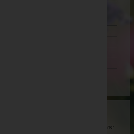
Zwettl
Oberösterreich
Salzburg
Steiermark
Tirol
Vorarlberg
Wien
Wartung
Die Suche wird derzeit überarbeitet und kann daher
unvollständige oder fehlerhafte Zuordnungen