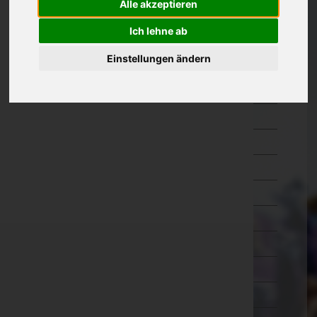
Alle akzeptieren
Kärnten
Ich lehne ab
Niederösterreich
Einstellungen ändern
Amstetten
Baden
Bruck an der Leitha
Gänserndorf
Gmünd
Hollabrunn
Horn
Korneuburg
Krems an der Donau(Stadt)
Krems(Land)