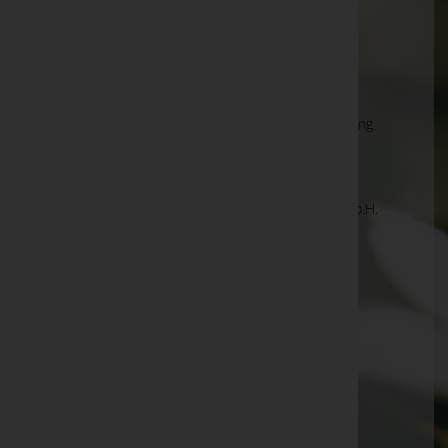
anzeigen. Wir bitten um Ihr Verständnis.
Ihre Bestatter
Stadtgemeinde Langenlois - Städtische Bestattung
Langenlois Rathausstraße 2 3550 Langen
Stadtgemeinde Mautern
Stadtgemeinde Mödling Betriebsgesellschaft m.b.H.
Stadtgemeinde Stockerau
Stadtgemeinde Waidhofen an der Thaya
Städtische Bestattung St. Pölten GmbH
Stadtwerke Amstetten GmbH
Stemmer GmbH - Bestattung Stemmer GmbH
Stolz Bestattungen GmbH - Ihr Bestatter und
Trauerbegleiter im Sterbefall