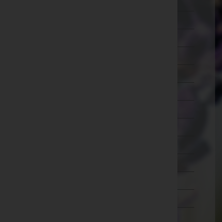
Lilienfeld
Melk
Mistelbach
Mödling
Neunkirchen
Sankt Pölten(Land)
Sankt Pölten(Stadt)
Scheibbs
Tulln
Waidhofen an der Thaya
Waidhofen an der Ybbs(Stadt)
Wiener Neustadt(Land)
Wiener Neustadt(Stadt)