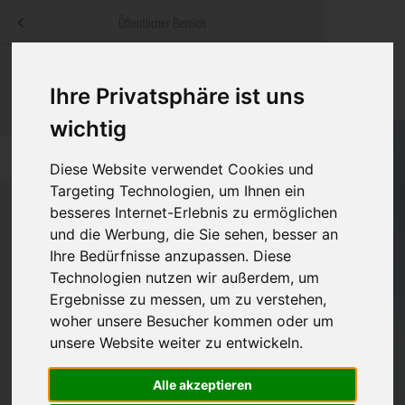
Menü
Öffentlicher Bereich
bestatter
.at
Sterbeanzeigen
Was ist zu tun
Traditionelle
Ihre Privatsphäre ist uns
Informationswebsite der österreichischen Bestatter
ch
Rat & Hilfe im Trauerfall
Bestattungsar
Alternative B
wichtig
Navigation
h
Ihre Bestatter
Leistungen de
überspringen
Diese Website verwendet Cookies und
Targeting Technologien, um Ihnen ein
Kosten
besseres Internet-Erlebnis zu ermöglichen
und die Werbung, die Sie sehen, besser an
Vorsorge
Ihre Bedürfnisse anzupassen. Diese
Technologien nutzen wir außerdem, um
Ergebnisse zu messen, um zu verstehen,
woher unsere Besucher kommen oder um
Bundesland
unsere Website weiter zu entwickeln.
Alle akzeptieren
Burgenland