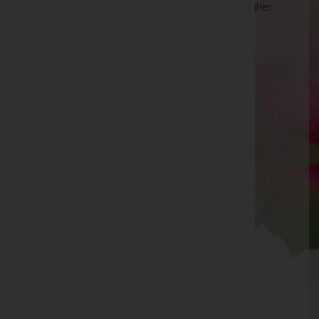
Die Suche wird derzeit überarbeitet und kann daher
unvollständige oder fehlerhafte Zuordnungen
anzeigen. Wir bitten um Ihr Verständnis.
Ihre Bestatter
Sandra Hengl
Schimböck Gesellschaft m.b.H. & Co KG
Sebastian Stephan Sarg
Sekora KG - Bestattung und Digitaldruck
Sepp Vockenhuber
SFK GmbH
Siegfried Hubinger
Siegfried Kepplinger
SILA Bestattungs GmbH