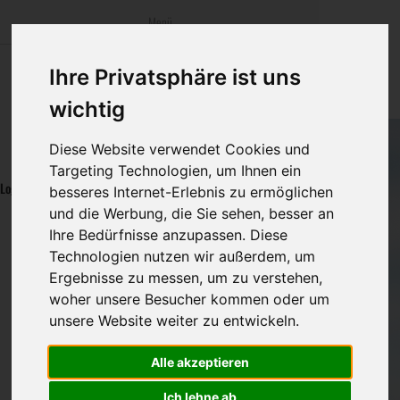
Menü
bestatter
.at
Startseite
Sterbeanzeig
Was ist zu tun
Traditionelle
Ihre Privatsphäre ist uns
Informationswebsite der österreichischen Bestatter
wichtig
Öffentlicher Bereich
Rat & Hilfe im
Bestattungsar
Alternative B
Navigation
Diese Website verwendet Cookies und
Mitglieder Bereich
Ihre Bestatter
Leistungen de
überspringen
Targeting Technologien, um Ihnen ein
Login
besseres Internet-Erlebnis zu ermöglichen
Kosten
und die Werbung, die Sie sehen, besser an
Bestatterunternehmen Login
Logout
Ihre Bedürfnisse anzupassen. Diese
Vorsorge
Technologien nutzen wir außerdem, um
Benutzername
Ergebnisse zu messen, um zu verstehen,
woher unsere Besucher kommen oder um
unsere Website weiter zu entwickeln.
Passwort
Alle akzeptieren
Anmelden
Ich lehne ab