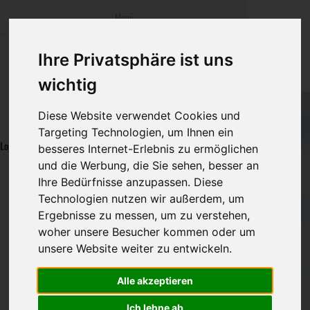
Menü
bestatter
.at
Startseite
Sterbeanzeig
Was ist zu tun
Traditionelle
Ihre Privatsphäre ist uns
Informationswebsite der österreichischen Bestatter
wichtig
Öffentlicher Bereich
Rat & Hilfe im
Bestattungsar
Alternative B
Navigation
Diese Website verwendet Cookies und
Mitglieder Bereich
Ihre Bestatter
Leistungen de
überspringen
Targeting Technologien, um Ihnen ein
Login
besseres Internet-Erlebnis zu ermöglichen
Kosten
und die Werbung, die Sie sehen, besser an
Bestatterunternehmen Login
Logout
Ihre Bedürfnisse anzupassen. Diese
Vorsorge
Technologien nutzen wir außerdem, um
Benutzername
Ergebnisse zu messen, um zu verstehen,
woher unsere Besucher kommen oder um
unsere Website weiter zu entwickeln.
Passwort
Alle akzeptieren
Anmelden
Ich lehne ab