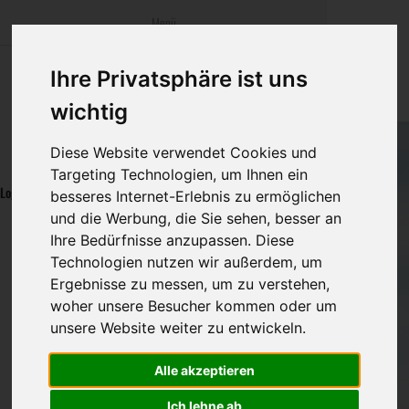
Menü
bestatter
.at
Startseite
Sterbeanzeig
Was ist zu tun
Traditionelle
Ihre Privatsphäre ist uns
Informationswebsite der österreichischen Bestatter
wichtig
Öffentlicher Bereich
Rat & Hilfe im
Bestattungsar
Alternative B
Navigation
Diese Website verwendet Cookies und
Mitglieder Bereich
Ihre Bestatter
Leistungen de
überspringen
Targeting Technologien, um Ihnen ein
Login
besseres Internet-Erlebnis zu ermöglichen
Kosten
und die Werbung, die Sie sehen, besser an
Bestatterunternehmen Login
Logout
Ihre Bedürfnisse anzupassen. Diese
Vorsorge
Technologien nutzen wir außerdem, um
Benutzername
Ergebnisse zu messen, um zu verstehen,
woher unsere Besucher kommen oder um
unsere Website weiter zu entwickeln.
Passwort
Alle akzeptieren
Anmelden
Ich lehne ab