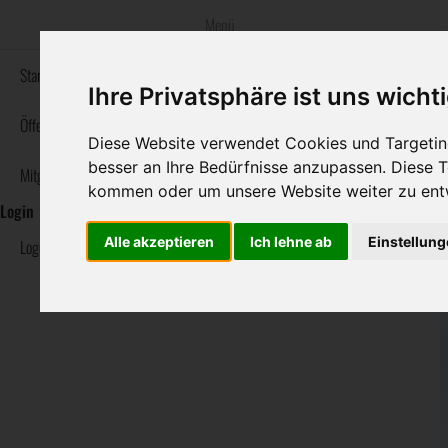
Menü
bestatter
.at
Startseite
Ihre Privatsphäre ist uns wicht
Informationswebsite der österreichischen Bestatter
Öffentlicher Bereich
Diese Website verwendet Cookies und Targeting
besser an Ihre Bedürfnisse anzupassen. Diese
Mitglieder Bereich
Navigation
Sterbeanzeigen
Rat & Hilfe im Trauerfall
Ihre Bestatter
kommen oder um unsere Website weiter zu ent
überspringen
Login
Alle akzeptieren
Ich lehne ab
Einstellun
Logout