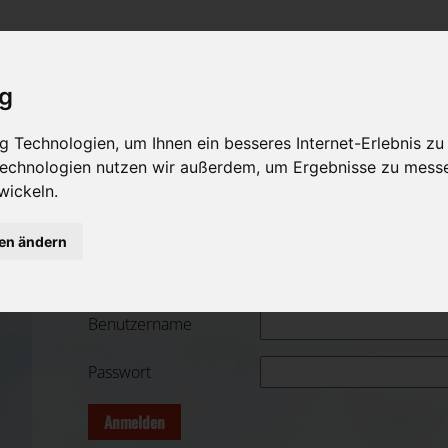
Rat & Hilfe im Trauerfall
Öffentlicher Bereich
Bestattungsarten
Sterbeanzeigen
Was ist zu tun im Todesfall?
Traditionelle Bestattungsarten
ig
Rat & Hilfe im Trauerfall
Bestattungsarten
Alternative Bestattungsarten
 Technologien, um Ihnen ein besseres Internet-Erlebnis zu
 Technologien nutzen wir außerdem, um Ergebnisse zu mess
Ihre Bestatter
Leistungen des Bestatters
wickeln.
Kosten
gen ändern
Bestatterunternehmen Login
Vorsorge
Benutzername
Passwort
Anmelden