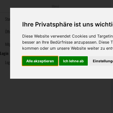
Menü
bestatter
.at
Startseite
Ihre Privatsphäre ist uns wicht
Informationswebsite der österreichischen Bestatter
Öffentlicher Bereich
Diese Website verwendet Cookies und Targeting
besser an Ihre Bedürfnisse anzupassen. Diese
Mitglieder Bereich
Navigation
Sterbeanzeigen
Rat & Hilfe im Trauerfall
Ihre Bestatter
kommen oder um unsere Website weiter zu ent
überspringen
Login
Alle akzeptieren
Ich lehne ab
Einstellun
Logout