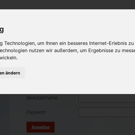
Rat & Hilfe im Trauerfall
Öffentlicher Bereich
Bestattungsarten
Sterbeanzeigen
Was ist zu tun im Todesfall?
Traditionelle Bestattungsarten
ig
Rat & Hilfe im Trauerfall
Bestattungsarten
Alternative Bestattungsarten
 Technologien, um Ihnen ein besseres Internet-Erlebnis zu
 Technologien nutzen wir außerdem, um Ergebnisse zu mess
Ihre Bestatter
Leistungen des Bestatters
wickeln.
Kosten
gen ändern
Bestatterunternehmen Login
Vorsorge
Benutzername
Passwort
Anmelden