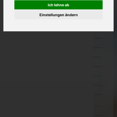
Ich lehne ab
Kärnten
Feldkirchen
Einstellungen ändern
Hermagor
Klagenfurt Land
Klagenfurt Stadt
Sankt Veit an der Glan
Spittal an der Drau
Villach Land
Villach Stadt
Völkermarkt
Wolfsberg
Niederösterreich