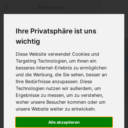
Menü
Öffentlicher Bereich
bestatter
.at
Sterbeanzeigen
Was ist zu tun
Traditionelle
Ihre Privatsphäre ist uns
Informationswebsite der österreichischen Bestatter
ch
Rat & Hilfe im Trauerfall
Bestattungsar
Alternative B
wichtig
Navigation
h
Ihre Bestatter
Leistungen de
überspringen
Diese Website verwendet Cookies und
Targeting Technologien, um Ihnen ein
Kosten
besseres Internet-Erlebnis zu ermöglichen
und die Werbung, die Sie sehen, besser an
Vorsorge
Ihre Bedürfnisse anzupassen. Diese
Technologien nutzen wir außerdem, um
Ergebnisse zu messen, um zu verstehen,
woher unsere Besucher kommen oder um
Bundesland
unsere Website weiter zu entwickeln.
Alle akzeptieren
Burgenland