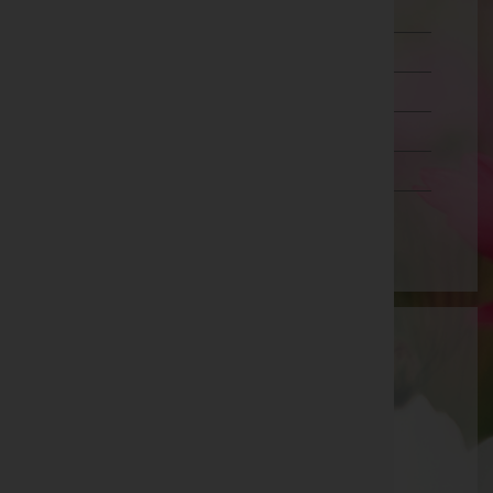
Oberösterreich
Salzburg
Steiermark
Tirol
Vorarlberg
Wien
Aktuelle Todesfälle
Norbert Haschka -
Aufbahrungshalle Angern/March
Veronika Kollegger