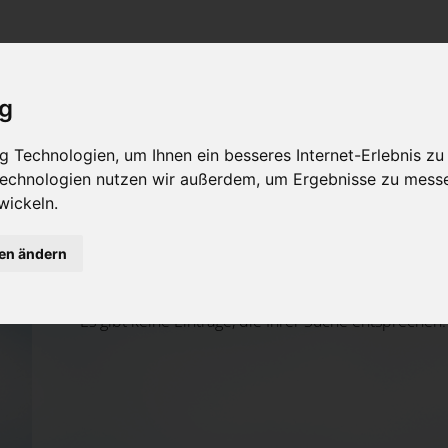
Rat & Hilfe im Trauerfall
Bestattungsarten
Was ist zu tun im Todesfall?
Traditionelle Bestattungsarten
ig
Bestattungsarten
Alternative Bestattungsarten
 Technologien, um Ihnen ein besseres Internet-Erlebnis zu
Leistungen des Bestatters
 Technologien nutzen wir außerdem, um Ergebnisse zu mess
wickeln.
Kosten
Aktuelle Todesfälle
gen ändern
Vorsorge
Es gibt keine Einträge, die Ihrer Suche entsprechen.