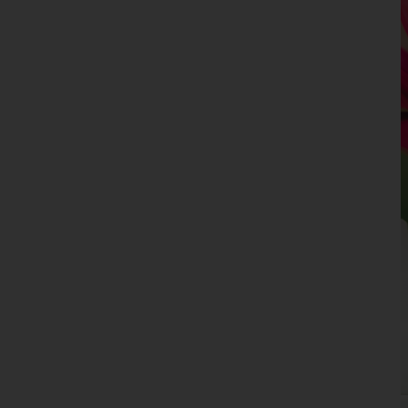
Wolfsberg
Niederösterreich
Oberösterreich
Salzburg
Steiermark
Tirol
Vorarlberg
Wien