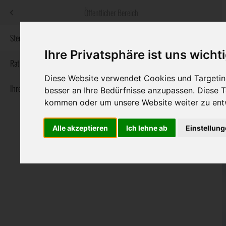
Menü
Öffentlicher Bereich
bestatter
.at
Sterbeanzeigen
Ihre Privatsphäre ist uns wicht
Informationswebsite der österreichischen Bestatter
Rat & Hilfe im Trauerfall
Diese Website verwendet Cookies und Targeting
Ihre Bestatter
Navigation
besser an Ihre Bedürfnisse anzupassen. Diese
Sterbeanzeigen
Rat & Hilfe im Trauerfall
Ihre Bestatter
überspringen
kommen oder um unsere Website weiter zu ent
Alle akzeptieren
Ich lehne ab
Einstellun
Bundesland