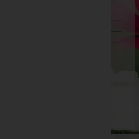
Oberösterreich
Salzburg
Steiermark
Tirol
Vorarlberg
Wien
Aktuelle Todesfälle
Werner Haslacher