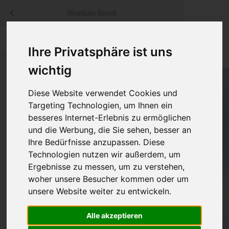
Menü
Öffentlicher Bereich
bestatter
.at
Sterbeanzeigen
Was ist zu tun
Traditionelle
Ihre Privatsphäre ist uns
Informationswebsite der österreichischen Bestatter
ch
Rat & Hilfe im Trauerfall
Bestattungsar
Alternative B
wichtig
Navigation
h
Ihre Bestatter
Leistungen de
überspringen
Diese Website verwendet Cookies und
Targeting Technologien, um Ihnen ein
Kosten
besseres Internet-Erlebnis zu ermöglichen
und die Werbung, die Sie sehen, besser an
Vorsorge
Ihre Bedürfnisse anzupassen. Diese
Technologien nutzen wir außerdem, um
Ergebnisse zu messen, um zu verstehen,
woher unsere Besucher kommen oder um
Bundesland
unsere Website weiter zu entwickeln.
Alle akzeptieren
Burgenland