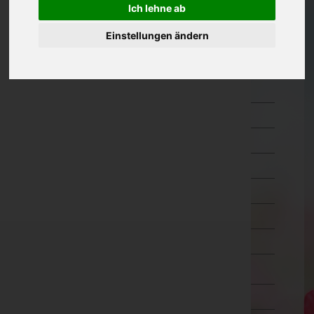
Ich lehne ab
Kärnten
Einstellungen ändern
Feldkirchen
Hermagor
Klagenfurt Land
Klagenfurt Stadt
Sankt Veit an der Glan
Spittal an der Drau
Villach Land
Villach Stadt
Völkermarkt
Wolfsberg
Niederösterreich