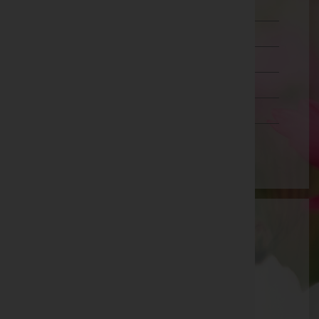
Oberösterreich
Salzburg
Steiermark
Tirol
Vorarlberg
Wien
Aktuelle Todesfälle
Norbert Haschka -
Aufbahrungshalle Angern/March
Veronika Kollegger