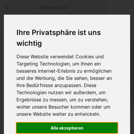
Menü
Öffentlicher Bereich
bestatter
.at
Sterbeanzeigen
Was ist zu tun
Traditionelle
Ihre Privatsphäre ist uns
Informationswebsite der österreichischen Bestatter
ch
Rat & Hilfe im Trauerfall
Bestattungsar
Alternative B
wichtig
Navigation
h
Ihre Bestatter
Leistungen de
überspringen
Diese Website verwendet Cookies und
Targeting Technologien, um Ihnen ein
Kosten
besseres Internet-Erlebnis zu ermöglichen
und die Werbung, die Sie sehen, besser an
Vorsorge
Ihre Bedürfnisse anzupassen. Diese
Technologien nutzen wir außerdem, um
Ergebnisse zu messen, um zu verstehen,
woher unsere Besucher kommen oder um
Bundesland
unsere Website weiter zu entwickeln.
Alle akzeptieren
Burgenland