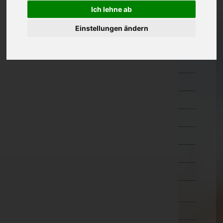
Ich lehne ab
Kärnten
Feldkirchen
Einstellungen ändern
Hermagor
Klagenfurt Land
Klagenfurt Stadt
Sankt Veit an der Glan
Spittal an der Drau
Villach Land
Villach Stadt
Völkermarkt
Wolfsberg
Niederösterreich