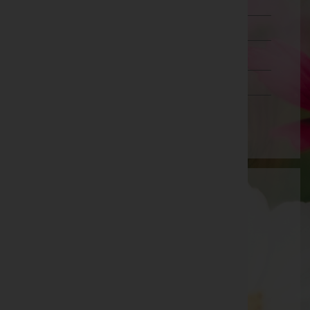
Lienz
Reutte
Schwaz
Vorarlberg
Wien
Aktuelle Todesfälle
Hans Georg Braunegger -
Matrei am Brenner
Emil Primus -
Pfarrkirche Steinach am Brenner
Seite 46 von 46