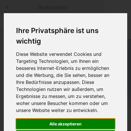
Menü
Öffentlicher Bereich
bestatter
.at
Sterbeanzeigen
Was ist zu tun
Traditionelle
Ihre Privatsphäre ist uns
Informationswebsite der österreichischen Bestatter
ch
Rat & Hilfe im Trauerfall
Bestattungsar
Alternative B
wichtig
Navigation
h
Ihre Bestatter
Leistungen de
überspringen
Diese Website verwendet Cookies und
Targeting Technologien, um Ihnen ein
Kosten
besseres Internet-Erlebnis zu ermöglichen
und die Werbung, die Sie sehen, besser an
Vorsorge
Ihre Bedürfnisse anzupassen. Diese
Technologien nutzen wir außerdem, um
Ergebnisse zu messen, um zu verstehen,
woher unsere Besucher kommen oder um
Bundesland
unsere Website weiter zu entwickeln.
Alle akzeptieren
Burgenland