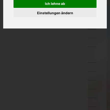
Ich lehne ab
Kärnten
Einstellungen ändern
Niederösterreich
Oberösterreich
Salzburg
Steiermark
Tirol
Imst
Innsbruck-Land
Innsbruck-Stadt
Kitzbühel
Kufstein
Landeck