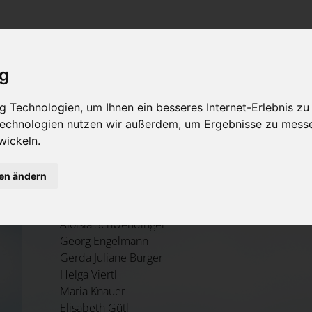
Rat & Hilfe im Trauerfall
Bestattungsarten
Was ist zu tun im Todesfall?
Traditionelle Bestattungsarten
ig
Bestattungsarten
Alternative Bestattungsarten
 Technologien, um Ihnen ein besseres Internet-Erlebnis zu
Leistungen des Bestatters
 Technologien nutzen wir außerdem, um Ergebnisse zu mess
wickeln.
Kosten
Aktuelle Todesfälle
gen ändern
Vorsorge
Aloisia Schwendinger
Georg Engelmann
Gerda Juliane Burger
Helga Viertl
Maria Knauer
Elisabeth Gütl