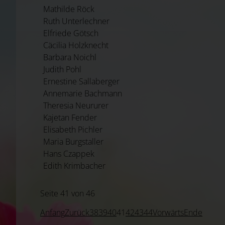
Mathilde Röck
Ruth Unterlechner
Elfriede Götsch
Cäcilia Holzknecht
Barbara Noichl
Judith Pohl
Ernestine Sallaberger
Annemarie Bachmann
Theresia Neururer
Kajetan Fender
Elisabeth Pichler
Maria Burgstaller
Hans Czappek
Edith Krimbacher
Seite 41 von 46
Anfang
Zurück
38
39
40
41
42
43
44
Vorwärts
Ende