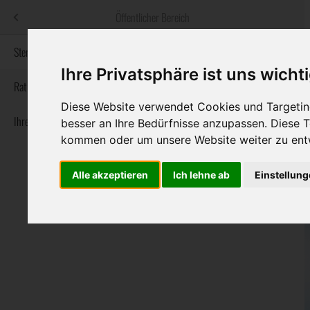
Menü
Öffentlicher Bereich
bestatter
.at
Sterbeanzeigen
Ihre Privatsphäre ist uns wicht
Informationswebsite der österreichischen Bestatter
Rat & Hilfe im Trauerfall
Diese Website verwendet Cookies und Targeting
Ihre Bestatter
Navigation
besser an Ihre Bedürfnisse anzupassen. Diese
Sterbeanzeigen
Rat & Hilfe im Trauerfall
Ihre Bestatter
überspringen
kommen oder um unsere Website weiter zu ent
Alle akzeptieren
Ich lehne ab
Einstellun
Bundesland