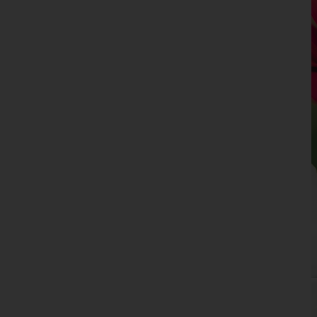
Kufstein
Landeck
Lienz
Reutte
Schwaz
Vorarlberg
Wien