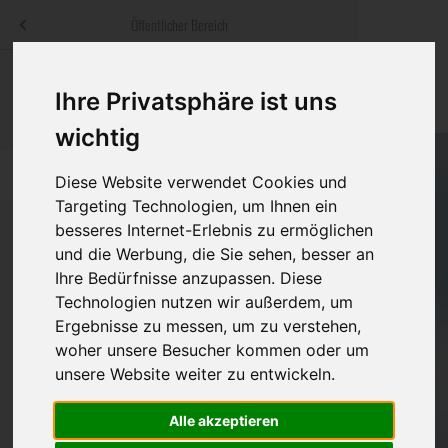
Menü
Öffentlicher Bereich
bestatter
.at
Sterbeanzeigen
Was ist zu tun
Traditionelle
Ihre Privatsphäre ist uns
Informationswebsite der österreichischen Bestatter
ch
Rat & Hilfe im Trauerfall
Bestattungsar
Alternative B
wichtig
Navigation
h
Ihre Bestatter
Leistungen de
überspringen
Diese Website verwendet Cookies und
Targeting Technologien, um Ihnen ein
Kosten
besseres Internet-Erlebnis zu ermöglichen
und die Werbung, die Sie sehen, besser an
Vorsorge
Ihre Bedürfnisse anzupassen. Diese
Bundesland
Technologien nutzen wir außerdem, um
Ergebnisse zu messen, um zu verstehen,
woher unsere Besucher kommen oder um
Burgenland
unsere Website weiter zu entwickeln.
Eisenstadt-Umgebung
Alle akzeptieren
Eisenstadt(Stadt)