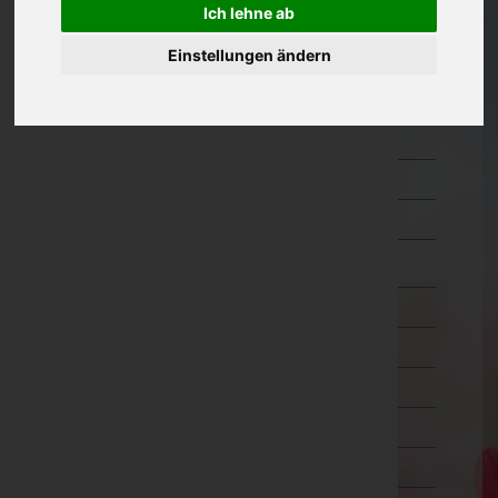
Ich lehne ab
Güssing
Einstellungen ändern
Jennersdorf
Mattersburg
Neusiedl am See
Oberpullendorf
Oberwart
Rust(Stadt)
Kärnten
Niederösterreich
Oberösterreich
Salzburg
Steiermark