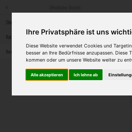
Menü
Öffentlicher Bereich
bestatter
.at
Sterbeanzeigen
Ihre Privatsphäre ist uns wicht
Informationswebsite der österreichischen Bestatter
Rat & Hilfe im Trauerfall
Diese Website verwendet Cookies und Targeting
Ihre Bestatter
Navigation
besser an Ihre Bedürfnisse anzupassen. Diese
Sterbeanzeigen
Rat & Hilfe im Trauerfall
Ihre Bestatter
überspringen
kommen oder um unsere Website weiter zu ent
Alle akzeptieren
Ich lehne ab
Einstellun
Bundesland
Burgenland