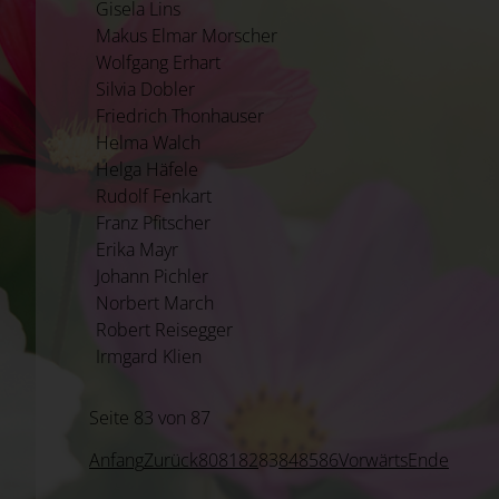
Gisela Lins
Makus Elmar Morscher
Wolfgang Erhart
Silvia Dobler
Friedrich Thonhauser
Helma Walch
Helga Häfele
Rudolf Fenkart
Franz Pfitscher
Erika Mayr
Johann Pichler
Norbert March
Robert Reisegger
Irmgard Klien
Seite 83 von 87
Anfang
Zurück
80
81
82
83
84
85
86
Vorwärts
Ende