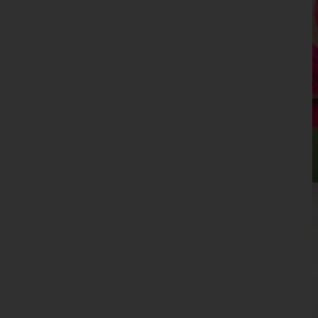
Oberösterreich
Salzburg
Steiermark
Tirol
Vorarlberg
Wien