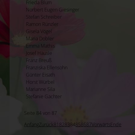
Frieda Blum
Norbert Eugen Giesinger
Stefan Schreiber
Ramon Rünzler
Gisela Vögel
Maria Dobler
Emma Mathis
Josef Häusle
Franz Breuß
Franziska Ellensohn
Günter Eisath
Horst Würbel
Marianne Sila
Stefanie Gächter
Seite 84 von 87
Anfang
Zurück
81
82
83
84
85
86
87
Vorwärts
Ende