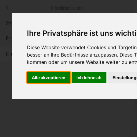
Menü
Öffentlicher Bereich
bestatter
.at
Sterbeanzeigen
Ihre Privatsphäre ist uns wicht
Informationswebsite der österreichischen Bestatter
Rat & Hilfe im Trauerfall
Diese Website verwendet Cookies und Targeting
Ihre Bestatter
Navigation
besser an Ihre Bedürfnisse anzupassen. Diese
Sterbeanzeigen
Rat & Hilfe im Trauerfall
Ihre Bestatter
überspringen
kommen oder um unsere Website weiter zu ent
Alle akzeptieren
Ich lehne ab
Einstellun
Bundesland
Burgenland